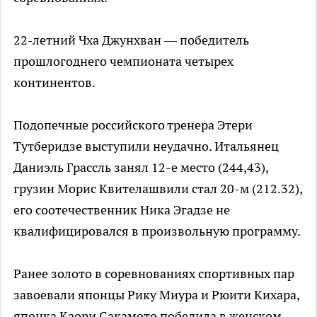
22-летний Чха Джунхван — победитель
прошлогоднего чемпионата четырех
континентов.
Подопечные российского тренера Этери
Тутберидзе выступили неудачно. Итальянец
Даниэль Грассль занял 12-е место (244,43),
грузин Морис Квителашвили стал 20-м (212.32),
его соотечественник Ника Эгадзе не
квалифицировался в произвольную программу.
Ранее золото в соревнованиях спортивных пар
завоевали японцы Рику Миура и Рюити Кихара,
японка Каори Сакамото победила в женском