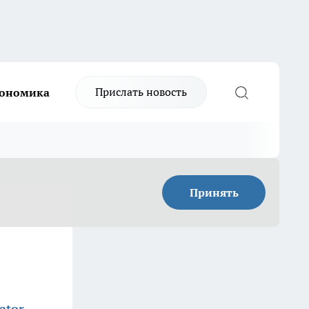
Прислать новость
ономика
Принять
ator