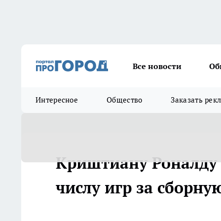
Все новости
Об
Интересное
Общество
Заказать рек
Криштиану Роналду 
числу игр за сборную