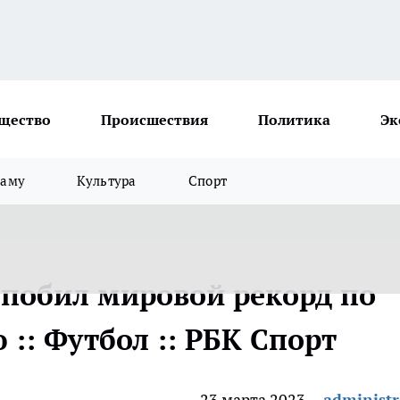
щество
Происшествия
Политика
Эк
ламу
Культура
Спорт
побил мировой рекорд по
 :: Футбол :: РБК Спорт
23 марта 2023
administr