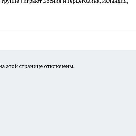
группе J играют Босния и Герцеговина, Исландия,
а этой странице отключены.