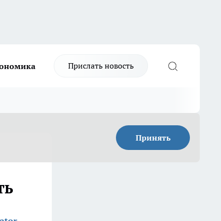
Прислать новость
ономика
Принять
ть
ator