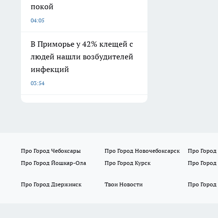
покой
04:05
В Приморье у 42% клещей с
людей нашли возбудителей
инфекций
03:54
Про Город Чебоксары
Про Город Новочебоксарск
Про Город
Про Город Йошкар-Ола
Про Город Курск
Про Город
Про Город Дзержинск
Твои Новости
Про Город