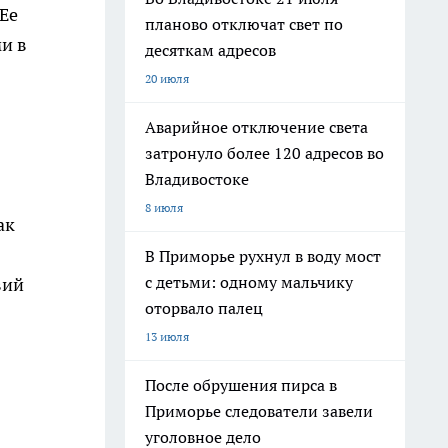
Ее
планово отключат свет по
и в
десяткам адресов
20 июля
Аварийное отключение света
затронуло более 120 адресов во
Владивостоке
8 июля
ак
В Приморье рухнул в воду мост
с детьми: одному мальчику
вий
оторвало палец
13 июля
После обрушения пирса в
Приморье следователи завели
уголовное дело