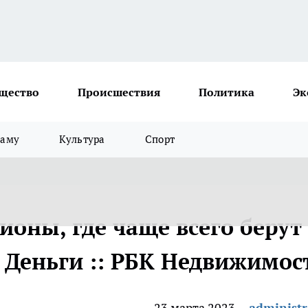
щество
Происшествия
Политика
Эк
ламу
Культура
Спорт
ионы, где чаще всего берут
 Деньги :: РБК Недвижимос
23 марта 2023
administr