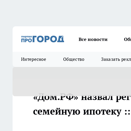
Все новости
Об
Интересное
Общество
Заказать рек
«Дом.РФ» назвал рег
семейную ипотеку ::