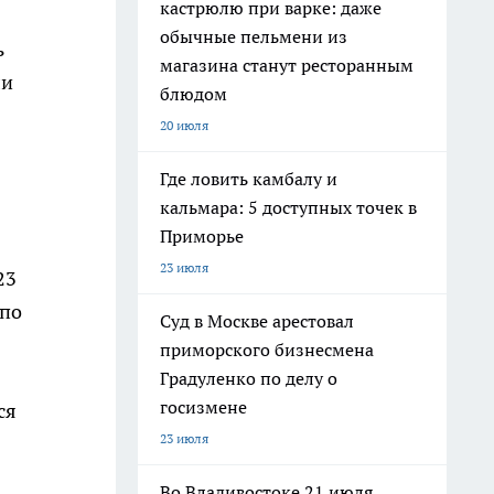
кастрюлю при варке: даже
обычные пельмени из
ь
магазина станут ресторанным
ли
блюдом
20 июля
Где ловить камбалу и
кальмара: 5 доступных точек в
Приморье
23 июля
23
 по
Суд в Москве арестовал
приморского бизнесмена
Градуленко по делу о
госизмене
ся
23 июля
Во Владивостоке 21 июля