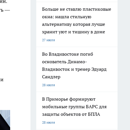
ин.
Больше не ставлю пластиковые
ть —
окна: нашла стильную
альтернативу которая лучше
хранит уют и тишину в доме
27 июля
Во Владивостоке погиб
основатель Динамо-
Владивосток и тренер Эдуард
Сандлер
 и
28 июля
В Приморье формируют
мобильные группы БАРС для
защиты объектов от БПЛА
28 июля