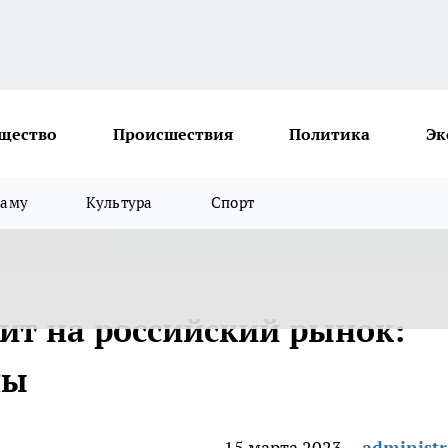
щество
Происшествия
Политика
Эк
ламу
Культура
Спорт
ит на российский рынок:
ны
15 марта 2023
administr