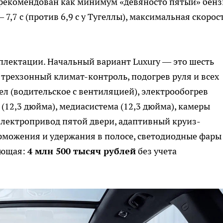
 рекомендован как минимум «девяносто пятый» бенз
7,7 с (против 6,9 с у Тугеллы), максимальная скорос
плектации. Начальный вариант Luxury — это шесть
 трехзонный климат-контроль, подогрев руля и всех
ел (водительское с вентиляцией), электрообогрев
(12,3 дюйма), медиасистема (12,3 дюйма), камеры
электропривод пятой двери, адаптивный круиз-
рможения и удержания в полосе, светодиодные фары
ующая:
4 млн 500 тысяч рублей
без учета