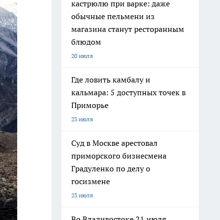
кастрюлю при варке: даже
обычные пельмени из
магазина станут ресторанным
блюдом
20 июля
Где ловить камбалу и
кальмара: 5 доступных точек в
Приморье
23 июля
Суд в Москве арестовал
приморского бизнесмена
Градуленко по делу о
госизмене
23 июля
Во Владивостоке 21 июля