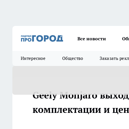
Все новости
Об
Интересное
Общество
Заказать рек
Geely Monjaro выход
комплектации и це