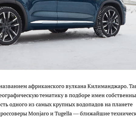
с названием африканского вулкана Килиманджаро. Т
еографическую тематику в подборе имен собственны
честь одного из самых крупных водопадов на планете
 кроссоверы Monjaro и Tugella — ближайшие техничес