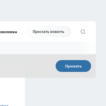
Прислать новость
ономика
Принять
ator