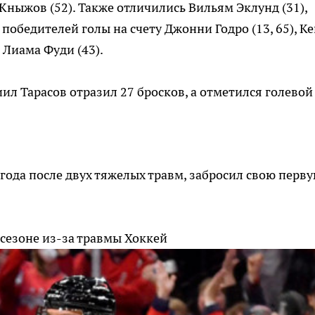
Кныжов (52). Также отличились Вильям Эклунд (31),
У победителей голы на счету Джонни Годро (13, 65), К
и Лиама Фуди (43).
ил Тарасов отразил 27 бросков, а отметился голевой
года после двух тяжелых травм, забросил свою перв
 сезоне из-за травмы
Хоккей