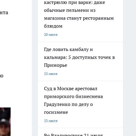
кастрюлю при варке: даже
обычные пельмени из
ента
магазина станут ресторанным
блюдом
20 июля
Где ловить камбалу и
кальмара: 5 доступных точек в
Приморье
23 июля
ую
Суд в Москве арестовал
приморского бизнесмена
Градуленко по делу о
госизмене
23 июля
Во Владивостоке 21 июля