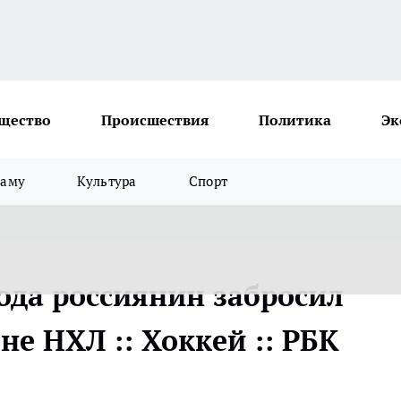
щество
Происшествия
Политика
Эк
ламу
Культура
Спорт
ода россиянин забросил
не НХЛ :: Хоккей :: РБК