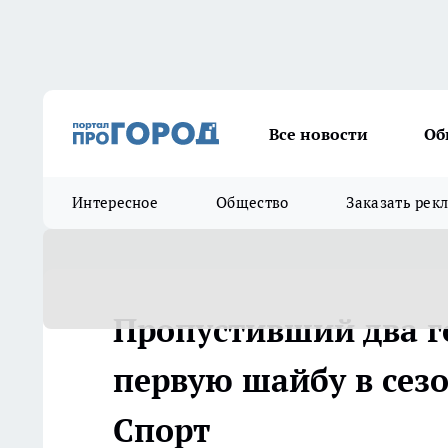
Все новости
Об
Интересное
Общество
Заказать рек
Пропустивший два г
первую шайбу в сезо
Спорт