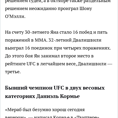
решением судей, а в октябре также раздельным
решением неожиданно проиграл Шону
О'Мэлли.
На счету 30-летнего Яна стало 16 побед и пять
поражений в ММА. 32-летний Двалишвили
выиграл 16 поединок при четырех поражениях.
До этого боя Ян занимал второе место в
рейтинге UFC в легчайшем весе, Двалишвили —
третье.
Бывший чемпион UFC в двух весовых
категориях Даниэль Кормье
«Мераб был безумно хорош сегодня
вечером», — написал Кормье в «Твиттере».