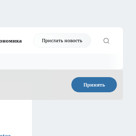
Прислать новость
ономика
Принять
ator