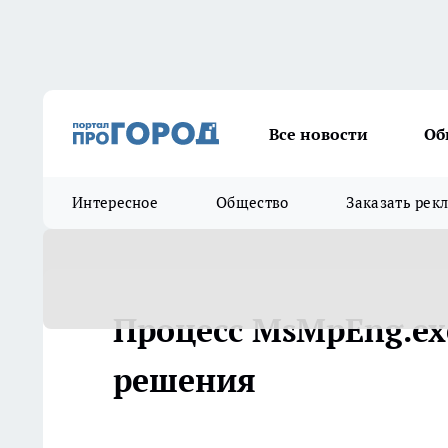
Все новости
Об
Интересное
Общество
Заказать рек
Процесс MsMpEng.exe
решения