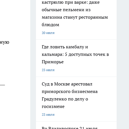
кастрюлю при варке: даже
обычные пельмени из
магазина станут ресторанным
блюдом
20 июля
дную
Где ловить камбалу и
кальмара: 5 доступных точек в
Приморье
23 июля
Суд в Москве арестовал
 —
приморского бизнесмена
Градуленко по делу о
госизмене
23 июля
Во Владивостоке 21 июля