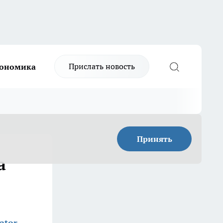
Прислать новость
ономика
Принять
а
ator