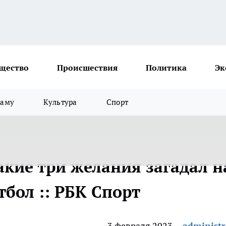
щество
Происшествия
Политика
Эк
ламу
Культура
Спорт
акие три желания загадал н
тбол :: РБК Спорт
3 февраля 2023
administr