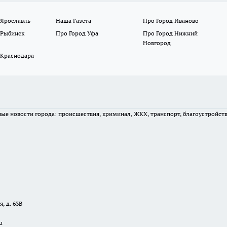
 Ярославль
Наша Газета
Про Город Иваново
 Рыбинск
Про Город Уфа
Про Город Нижний
Новгород
 Краснодара
вные новости города: происшествия, криминал, ЖКХ, транспорт, благоустройст
, д. 63В
u