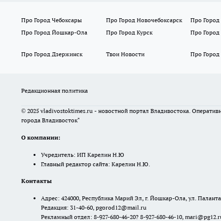
Про Город Чебоксары
Про Город Новочебоксарск
Про Город
Про Город Йошкар-Ола
Про Город Курск
Про Город
Про Город Дзержинск
Твои Новости
Про Город
Редакционная политика
© 2025 vladivostoktimes.ru - новостной портал Владивостока. Операти
города Владивосток"
О компании:
Учредитель: ИП Карелин Н.Ю
Главный редактор сайта: Карелин Н.Ю.
Контакты
Адрес: 424000, Республика Марий Эл, г. Йошкар-Ола, ул. Палантая
Редакция: 31-40-60, pgorod12@mail.ru
Рекламный отдел: 8-927-680-46-20? 8-927-680-46-10, mari@pg12.r