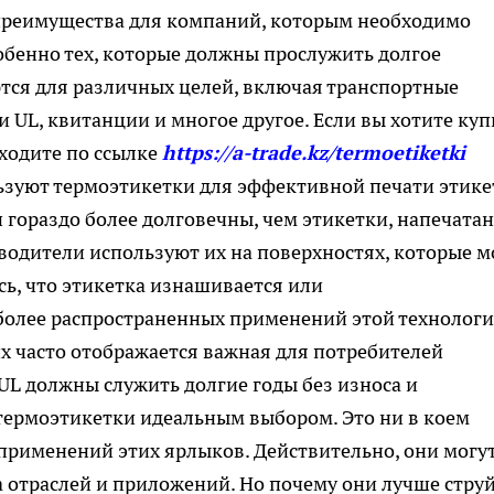
преимущества для компаний, которым необходимо
обенно тех, которые должны прослужить долгое
тся для различных целей, включая транспортные
и UL, квитанции и многое другое. Если вы хотите куп
ходите по ссылке
https://a-trade.kz/termoetiketki
зуют термоэтикетки для эффективной печати этике
и гораздо более долговечны, чем этикетки, напечата
водители используют их на поверхностях, которые м
сь, что этикетка изнашивается или
иболее распространенных применений этой технолог
их часто отображается важная для потребителей
UL должны служить долгие годы без износа и
термоэтикетки идеальным выбором. Это ни в коем
применений этих ярлыков. Действительно, они могу
 отраслей и приложений. Но почему они лучше стру