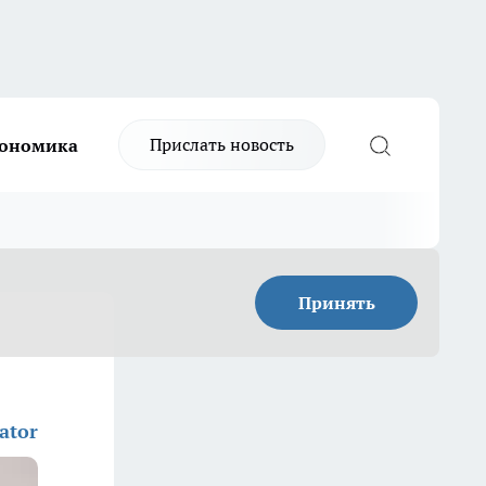
Прислать новость
ономика
Принять
ator