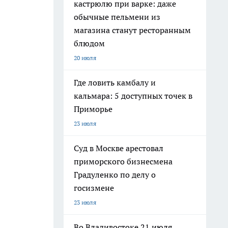
кастрюлю при варке: даже
обычные пельмени из
магазина станут ресторанным
блюдом
20 июля
Где ловить камбалу и
кальмара: 5 доступных точек в
Приморье
23 июля
Суд в Москве арестовал
приморского бизнесмена
Градуленко по делу о
госизмене
23 июля
Во Владивостоке 21 июля