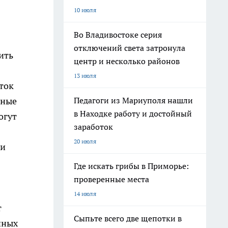
10 июля
Во Владивостоке серия
отключений света затронула
ить
центр и несколько районов
13 июля
ток
Педагоги из Мариуполя нашли
нные
в Находке работу и достойный
огут
заработок
20 июля
ии
Где искать грибы в Приморье:
проверенные места
14 июля
т
Сыпьте всего две щепотки в
йных