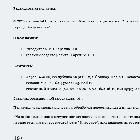
Редакционная политика
© 2025 vladivostoktimes.ru - новостной портал Владивостока. Операти
города Владивосток"
О компании:
Учредитель: ИП Карелин Н.Ю
Главный редактор сайта: Карелин Н.Ю.
Контакты
Адрес: 424000, Республика Марий Эл, г. Йошкар-Ола, ул. Палантая
Редакция: 31-40-60, pgorod12@mail.ru
Рекламный отдел: 8-927-680-46-20? 8-927-680-46-10, mari@pg12.r
Знак информационной продукции: 16+.
Политика конфиденциальности и обработки персональных данных поль
«На информационном ресурсе применяются рекомендательные техноло
предпочтениям пользователей сети "Интернет", находящихся на терр
16+