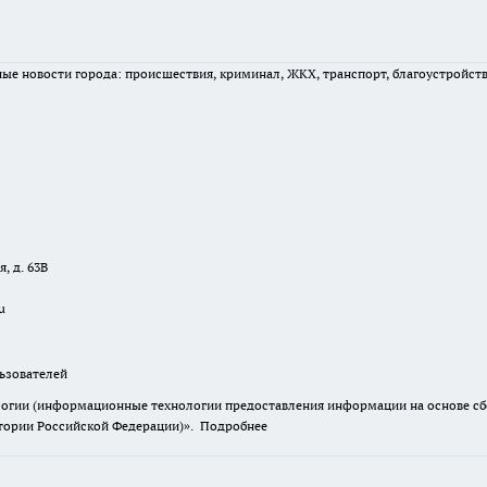
вные новости города: происшествия, криминал, ЖКХ, транспорт, благоустройст
, д. 63В
u
зователей
гии (информационные технологии предоставления информации на основе сбор
итории Российской Федерации)».
Подробнее