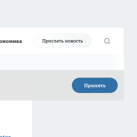
Прислать новость
ономика
Принять
ator