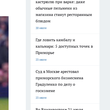
кастрюлю при варке: даже
обычные пельмени из
магазина станут ресторанным
блюдом
20 июля
Где ловить камбалу и
кальмара: 5 доступных точек в
Приморье
23 июля
Суд в Москве арестовал
приморского бизнесмена
Градуленко по делу о
госизмене
23 июля
Во Владивостоке 21 июля