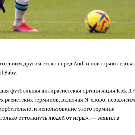
о своим другом стоят перед Audi и повторяют слова
l Baby.
ая футбольная антирасистская организация Kick It 
сех расистских терминов, включая N-слово, независим
скорбительно, и использование этого термина
олько оттолкнуть людей от игры», — заявил в