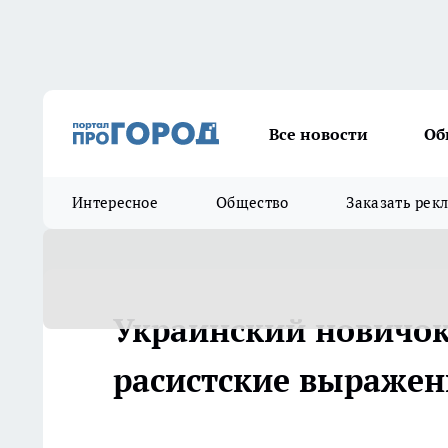
Все новости
Об
Интересное
Общество
Заказать рек
Украинский новичок
расистские выражени