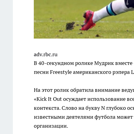
adv.rbc.ru
В 40-секундном ролике Мудрик вместе с
песни Freestyle американского рэпера Li
На этот ролик обратила внимание ведущ
«Kick It Out осуждает использование в
контекста. Слово на букву N глубоко о
известными деятелями футбола может т
организации.