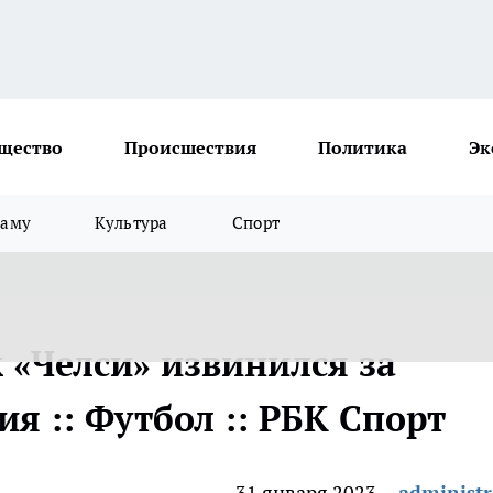
щество
Происшествия
Политика
Эк
ламу
Культура
Спорт
 «Челси» извинился за
я :: Футбол :: РБК Спорт
31 января 2023
administr