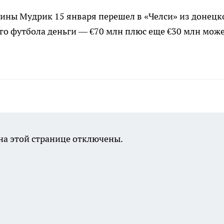
ины Мудрик 15 января перешел в «Челси» из донецк
го футбола деньги — €70 млн плюс еще €30 млн мож
а этой странице отключены.