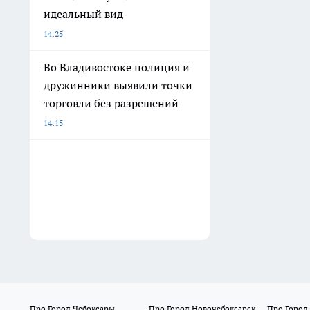
идеальный вид
14:25
Во Владивостоке полиция и
дружинники выявили точки
торговли без разрешений
14:15
Про Город Чебоксары
Про Город Новочебоксарск
Про Город