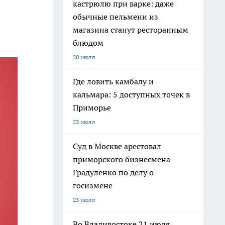
кастрюлю при варке: даже
обычные пельмени из
магазина станут ресторанным
блюдом
20 июля
Где ловить камбалу и
кальмара: 5 доступных точек в
Приморье
23 июля
Суд в Москве арестовал
приморского бизнесмена
Градуленко по делу о
госизмене
23 июля
Во Владивостоке 21 июля