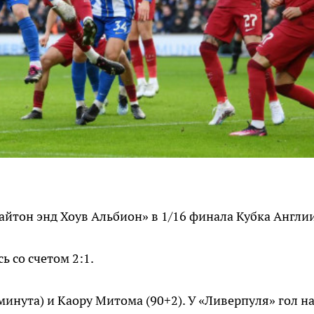
йтон энд Хоув Альбион» в 1/16 финала Кубка Англии
ь со счетом 2:1.
минута) и Каору Митома (90+2). У «Ливерпуля» гол н