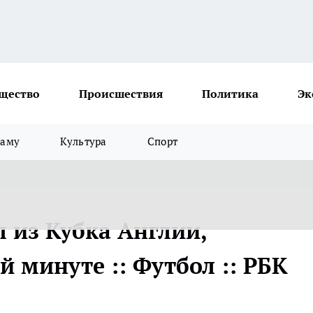
щество
Происшествия
Политика
Эк
ламу
Культура
Спорт
 из Кубка Англии,
й минуте :: Футбол :: РБК