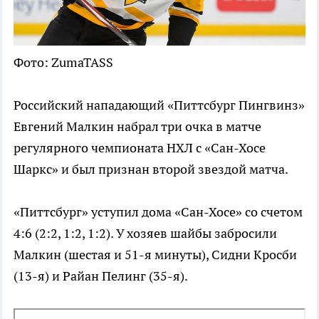
Фото: ZumaTASS
Российский нападающий «Питтсбург Пингвинз»
Евгений Малкин набрал три очка в матче
регулярного чемпионата НХЛ с «Сан-Хосе
Шаркс» и был признан второй звездой матча.
«Питтсбург» уступил дома «Сан-Хосе» со счетом
4:6 (2:2, 1:2, 1:2). У хозяев шайбы забросили
Малкин (шестая и 51-я минуты), Сидни Кросби
(13-я) и Райан Пелинг (35-я).