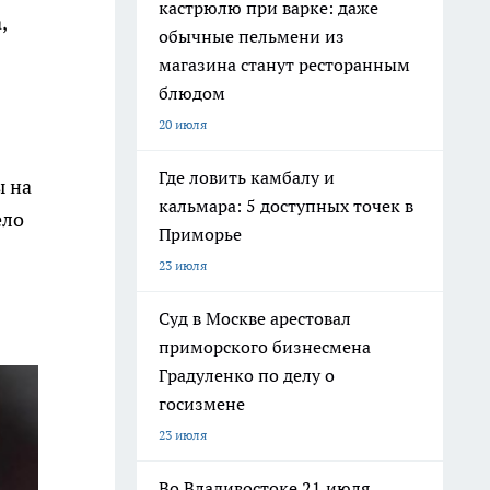
кастрюлю при варке: даже
,
обычные пельмени из
магазина станут ресторанным
блюдом
20 июля
Где ловить камбалу и
ы на
кальмара: 5 доступных точек в
ело
Приморье
23 июля
Суд в Москве арестовал
приморского бизнесмена
Градуленко по делу о
госизмене
23 июля
Во Владивостоке 21 июля