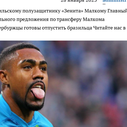
зильскому полузащитнику «Зенита» Малкому
Главны
ального предложения по трансферу Малкома
тербуржцы готовы отпустить бразильца
Читайте нас в