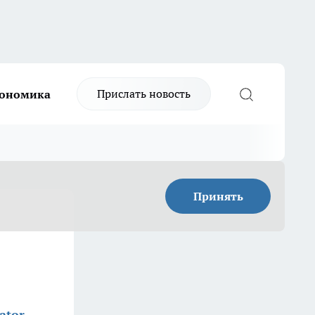
Прислать новость
ономика
Принять
ator