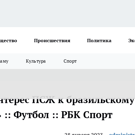
щество
Происшествия
Политика
Эк
ламу
Культура
Спорт
нтерес ПСЖ к бразильскому
 :: Футбол :: РБК Спорт
28 января 2023
administr