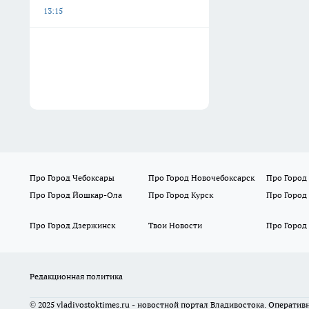
13:15
Про Город Чебоксары
Про Город Новочебоксарск
Про Город
Про Город Йошкар-Ола
Про Город Курск
Про Город
Про Город Дзержинск
Твои Новости
Про Город
Редакционная политика
© 2025 vladivostoktimes.ru - новостной портал Владивостока. Операти