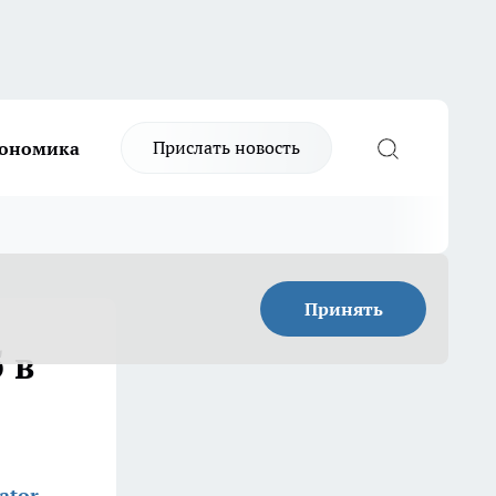
Прислать новость
ономика
Принять
 в
ator