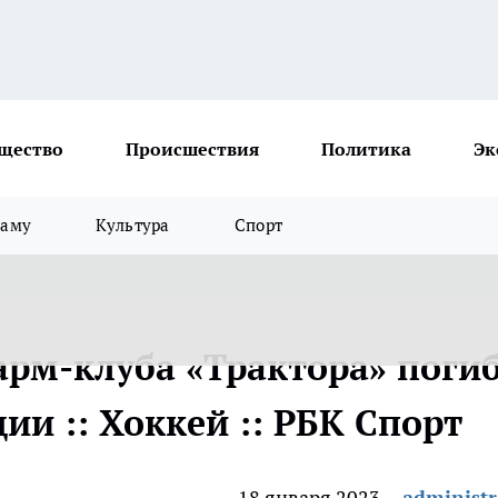
щество
Происшествия
Политика
Эк
ламу
Культура
Спорт
рм-клуба «Трактора» погиб
ии :: Хоккей :: РБК Спорт
18 января 2023
administr