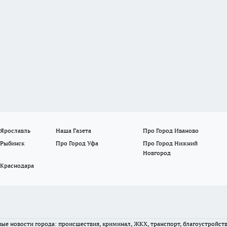
 Ярославль
Наша Газета
Про Город Иваново
 Рыбинск
Про Город Уфа
Про Город Нижний
Новгород
 Краснодара
вные новости города: происшествия, криминал, ЖКХ, транспорт, благоустройст