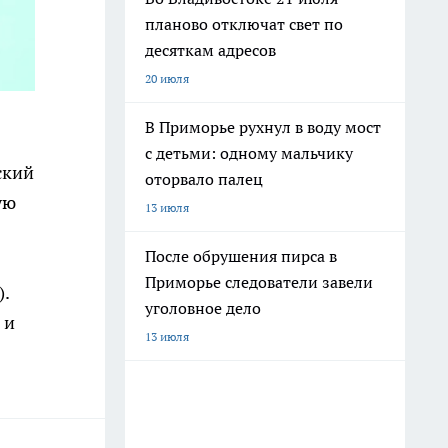
планово отключат свет по
десяткам адресов
20 июля
В Приморье рухнул в воду мост
с детьми: одному мальчику
ский
оторвало палец
ую
13 июля
После обрушения пирса в
Приморье следователи завели
.
уголовное дело
 и
13 июля