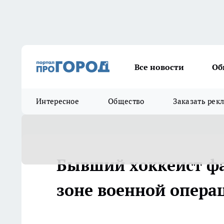
Все новости
Об
Интересное
Общество
Заказать рек
Бывший хоккеист фа
зоне военной операц