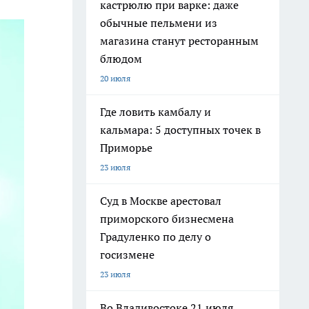
кастрюлю при варке: даже
обычные пельмени из
магазина станут ресторанным
блюдом
20 июля
Где ловить камбалу и
кальмара: 5 доступных точек в
Приморье
23 июля
Суд в Москве арестовал
приморского бизнесмена
Градуленко по делу о
госизмене
23 июля
Во Владивостоке 21 июля