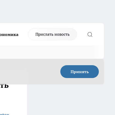
Прислать новость
ономика
Принять
ть
ator