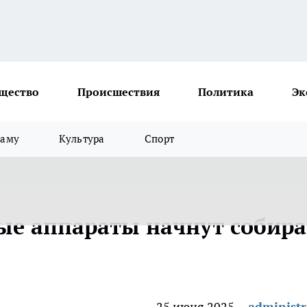
щество
Происшествия
Политика
Эк
ламу
Культура
Спорт
ые аппараты начнут собира
25 июня 2025
administr