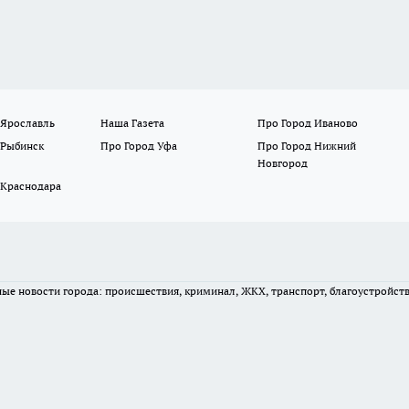
 Ярославль
Наша Газета
Про Город Иваново
 Рыбинск
Про Город Уфа
Про Город Нижний
Новгород
 Краснодара
вные новости города: происшествия, криминал, ЖКХ, транспорт, благоустройст