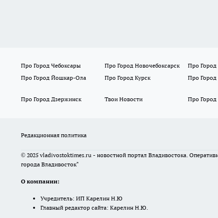
Про Город Чебоксары
Про Город Новочебоксарск
Про Город
Про Город Йошкар-Ола
Про Город Курск
Про Город
Про Город Дзержинск
Твои Новости
Про Город
Редакционная политика
© 2025 vladivostoktimes.ru - новостной портал Владивостока. Операти
города Владивосток"
О компании:
Учредитель: ИП Карелин Н.Ю
Главный редактор сайта: Карелин Н.Ю.