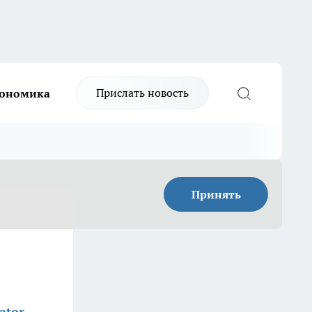
Прислать новость
ономика
Принять
ator