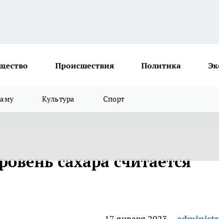
щество
Происшествия
Политика
Эк
ламу
Культура
Спорт
ровень сахара считается
17 января 2023
administr