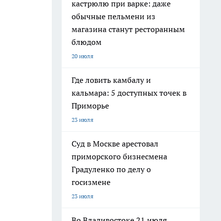
кастрюлю при варке: даже
обычные пельмени из
магазина станут ресторанным
блюдом
20 июля
Где ловить камбалу и
кальмара: 5 доступных точек в
Приморье
23 июля
Суд в Москве арестовал
приморского бизнесмена
Градуленко по делу о
госизмене
23 июля
Во Владивостоке 21 июля