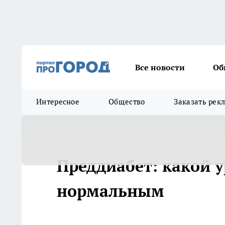
Все новости
Об
Интересное
Общество
Заказать рек
Преддиабет: какой у
нормальным