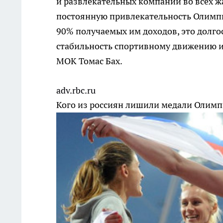
и развлекательных компаний во всех ж
постоянную привлекательность Олимпи
90% получаемых им доходов, это долг
стабильность спортивному движению и
МОК Томас Бах.
adv.rbc.ru
Кого из россиян лишили медали Олимп