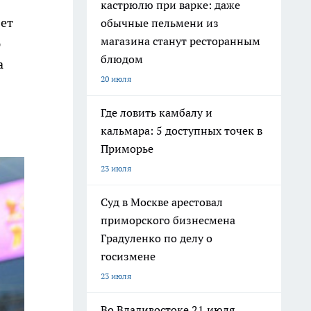
кастрюлю при варке: даже
яет
обычные пельмени из
магазина станут ресторанным
ю
блюдом
а
20 июля
Где ловить камбалу и
кальмара: 5 доступных точек в
Приморье
23 июля
Суд в Москве арестовал
приморского бизнесмена
Градуленко по делу о
госизмене
23 июля
Во Владивостоке 21 июля