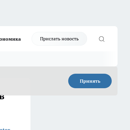
Прислать новость
ономика
Принять
в
ator