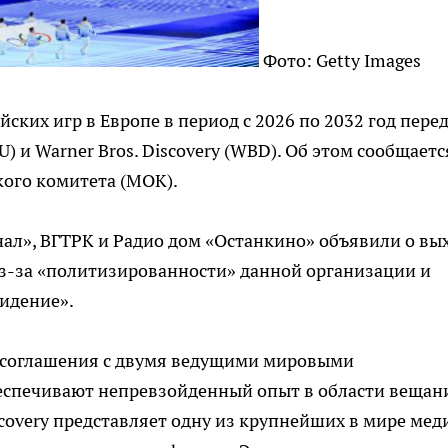
Фото: Getty Images
ских игр в Европе в период с 2026 по 2032 год пере
 и Warner Bros. Discovery (WBD). Об этом сообщаетс
ого комитета (МОК).
нал», ВГТРК и Радио дом «Останкино» объявили о вы
из-за «политизированности» данной организации и
идение».
о соглашения с двумя ведущими мировыми
еспечивают непревзойденный опыт в области вещан
iscovery представляет одну из крупнейших в мире мед