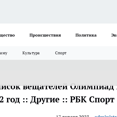
щество
Происшествия
Политика
Эк
ламу
Культура
Спорт
список вещателей Олимпиад 
2 год :: Другие :: РБК Спорт
17 января 2023
administr