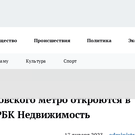
щество
Происшествия
Политика
Эк
ламу
Культура
Спорт
овского метро откроются в
: РБК Недвижимость
17 января 2023
administr