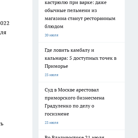
кастрюлю при варке: даже
обычные пельмени из
магазина станут ресторанным
2022
блюдом
для
20 июля
Где ловить камбалу и
кальмара: 5 доступных точек в
Приморье
23 июля
Суд в Москве арестовал
приморского бизнесмена
Градуленко по делу о
госизмене
сь
23 июля
Во Владивостоке 21 июля