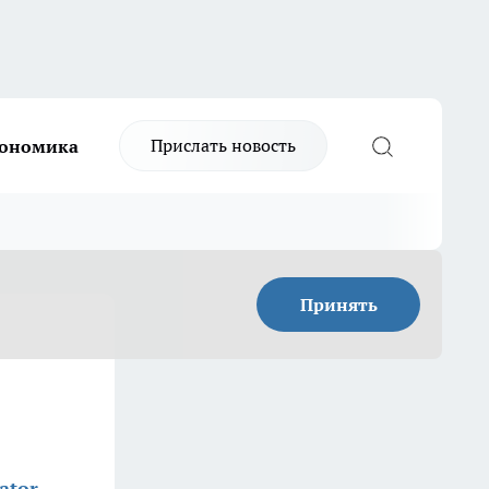
Прислать новость
ономика
Принять
ator