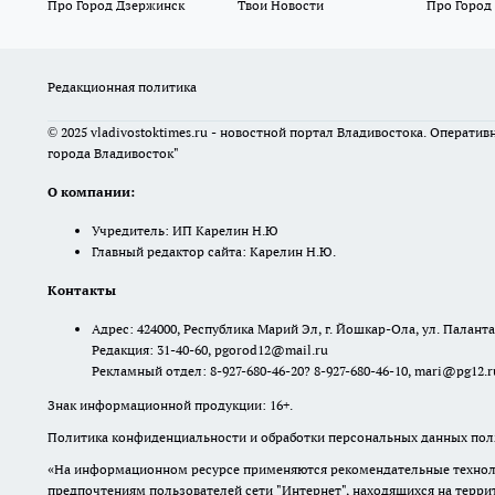
Про Город Дзержинск
Твои Новости
Про Город
Редакционная политика
© 2025 vladivostoktimes.ru - новостной портал Владивостока. Операти
города Владивосток"
О компании:
Учредитель: ИП Карелин Н.Ю
Главный редактор сайта: Карелин Н.Ю.
Контакты
Адрес: 424000, Республика Марий Эл, г. Йошкар-Ола, ул. Палантая
Редакция: 31-40-60, pgorod12@mail.ru
Рекламный отдел: 8-927-680-46-20? 8-927-680-46-10, mari@pg12.r
Знак информационной продукции: 16+.
Политика конфиденциальности и обработки персональных данных поль
«На информационном ресурсе применяются рекомендательные техноло
предпочтениям пользователей сети "Интернет", находящихся на терр