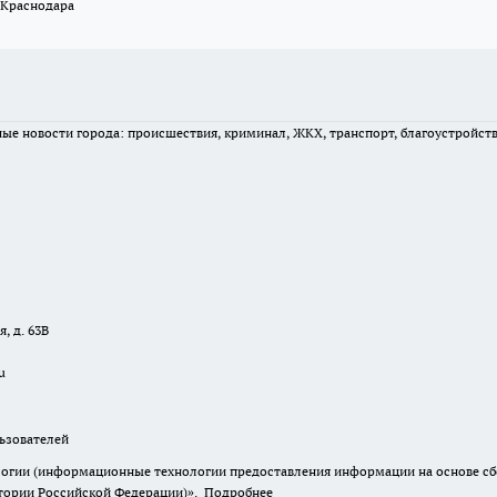
 Краснодара
вные новости города: происшествия, криминал, ЖКХ, транспорт, благоустройст
, д. 63В
u
зователей
гии (информационные технологии предоставления информации на основе сбор
итории Российской Федерации)».
Подробнее