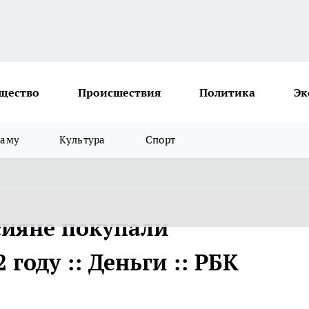
щество
Происшествия
Политика
Эк
ламу
Культура
Спорт
сияне покупали
году :: Деньги :: РБК