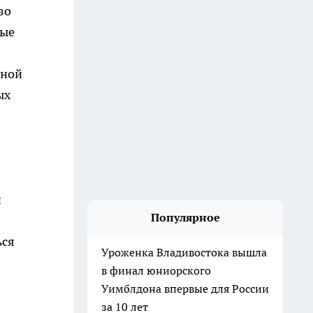
во
вые
еной
ых
и
Популярное
ься
Уроженка Владивостока вышла
в финал юниорского
Уимблдона впервые для России
за 10 лет