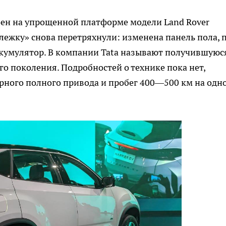
роен на упрощенной платформе модели Land Rover
тележку» снова перетряхнули: изменена панель пола, 
ккумулятор. В компании Tata называют получившуюс
о поколения. Подробностей о технике пока нет,
ного полного привода и пробег 400—500 км на одн