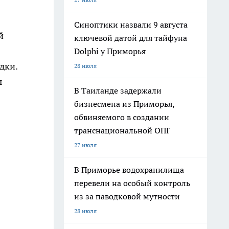
Синоптики назвали 9 августа
й
ключевой датой для тайфуна
Dolphi у Приморья
дки.
28 июля
ы
В Таиланде задержали
бизнесмена из Приморья,
обвиняемого в создании
транснациональной ОПГ
27 июля
В Приморье водохранилища
перевели на особый контроль
из за паводковой мутности
28 июля