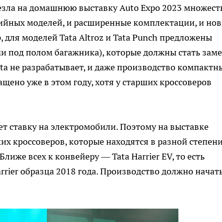
езла на домашнюю выставку Auto Expo 2023 множест
рийных моделей, и расширенные комплектации, и но
 для моделей Tata Altroz и Tata Punch предложены
ми под полом багажника), которые должны стать зам
ta не разрабатывает, и даже производство компактн
щено уже в этом году, хотя у старших кроссоверов
ет ставку на электромобили. Поэтому на выставке
ких кроссоверов, которые находятся в разной степен
лиже всех к конвейеру — Tata Harrier EV, то есть
rier образца 2018 года. Производство должно начат