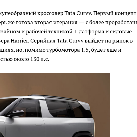
 купеобразный кроссовер Tata Curvv. Первый концепт
рь же готова вторая итерация — с более проработан
зайном и рабочей техникой. Платформа и силовые
вера Harrier. Серийная Tata Curvv выйдет на рынок в
иях, но, помимо турбомотора 1.5, будет еще и
тью около 130 л.с.