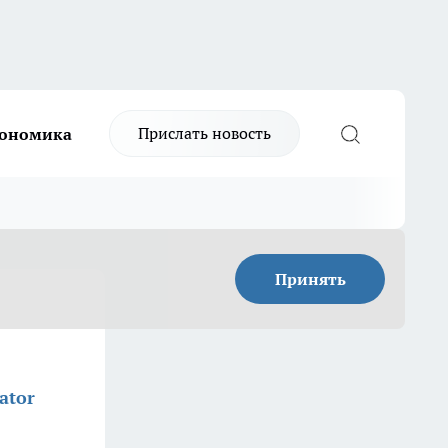
Прислать новость
ономика
Принять
ator