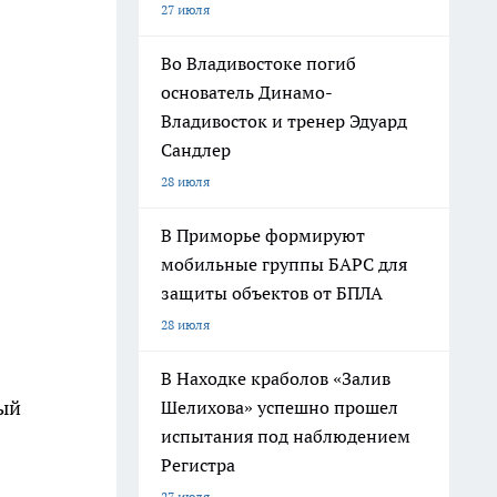
27 июля
Во Владивостоке погиб
основатель Динамо-
Владивосток и тренер Эдуард
Сандлер
28 июля
В Приморье формируют
мобильные группы БАРС для
защиты объектов от БПЛА
28 июля
В Находке краболов «Залив
ый
Шелихова» успешно прошел
испытания под наблюдением
Регистра
27 июля