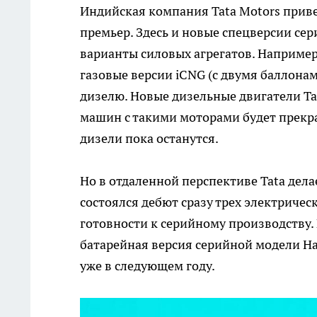
Индийская компания Tata Motors прив
премьер. Здесь и новые спецверсии се
варианты силовых агрегатов. Например,
газовые версии iCNG (с двумя баллона
дизелю. Новые дизельные двигатели Ta
машин с такими моторами будет прекра
дизели пока останутся.
Но в отдаленной перспективе Tata дела
состоялся дебют сразу трех электричес
готовности к серийному производству. Б
батарейная версия серийной модели Har
уже в следующем году.