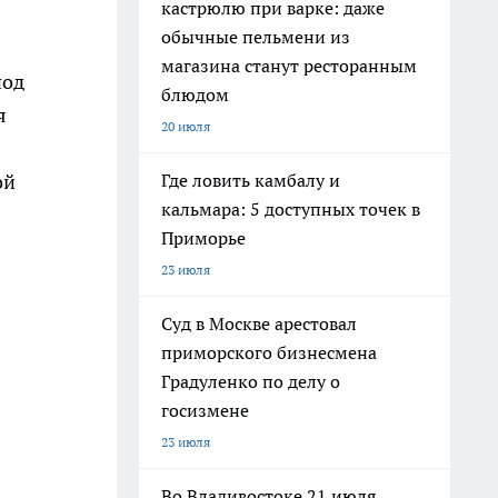
кастрюлю при варке: даже
обычные пельмени из
магазина станут ресторанным
под
блюдом
я
20 июля
Где ловить камбалу и
ой
кальмара: 5 доступных точек в
Приморье
23 июля
Суд в Москве арестовал
приморского бизнесмена
Градуленко по делу о
госизмене
23 июля
Во Владивостоке 21 июля