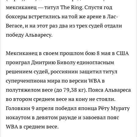
мексиканец — титул The Ring. Спустя год
боксеры встретились на той же арене в Лас-
Вегасе, и на этот раз два из трех судей отдали
победу Альваресу.
Мексиканец в своем прошлом бою 8 мая в США
проиграл Дмитрию Биволу единогласным
решением судей, россиянин защитил титул
суперчемпиона мира по версии WBA в
полутяжелом весе (до 79,38 кг). Пояса Альвареса
во втором среднем весе на кону не стояли.
Головкин 9 апреля победил японца Рёту Мурату
нокаутом в девятом раунде и завоевал пояс
WBA в среднем весе.