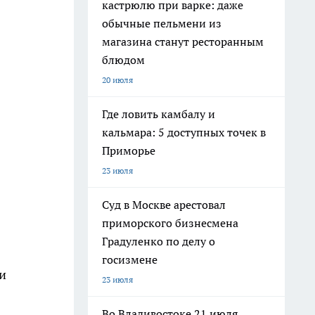
кастрюлю при варке: даже
обычные пельмени из
магазина станут ресторанным
блюдом
20 июля
Где ловить камбалу и
кальмара: 5 доступных точек в
Приморье
23 июля
Суд в Москве арестовал
приморского бизнесмена
Градуленко по делу о
госизмене
и
23 июля
Во Владивостоке 21 июля