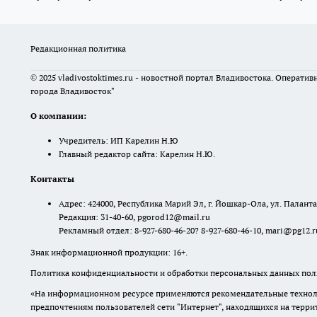
Редакционная политика
© 2025 vladivostoktimes.ru - новостной портал Владивостока. Операти
города Владивосток"
О компании:
Учредитель: ИП Карелин Н.Ю
Главный редактор сайта: Карелин Н.Ю.
Контакты
Адрес: 424000, Республика Марий Эл, г. Йошкар-Ола, ул. Палантая
Редакция: 31-40-60, pgorod12@mail.ru
Рекламный отдел: 8-927-680-46-20? 8-927-680-46-10, mari@pg12.r
Знак информационной продукции: 16+.
Политика конфиденциальности и обработки персональных данных поль
«На информационном ресурсе применяются рекомендательные техноло
предпочтениям пользователей сети "Интернет", находящихся на терр