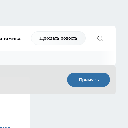
Прислать новость
ономика
Принять
ator