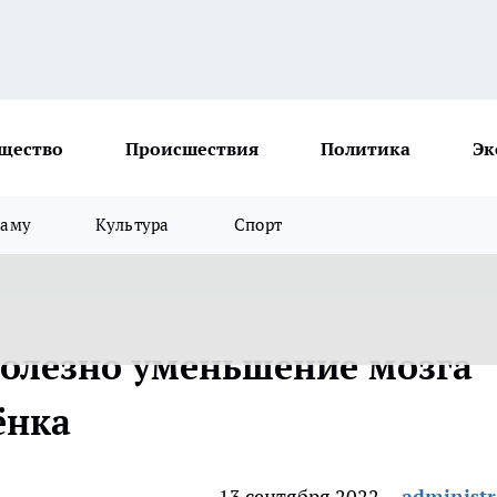
щество
Происшествия
Политика
Эк
ламу
Культура
Спорт
олезно уменьшение мозга
ёнка
13 сентября 2022
administr