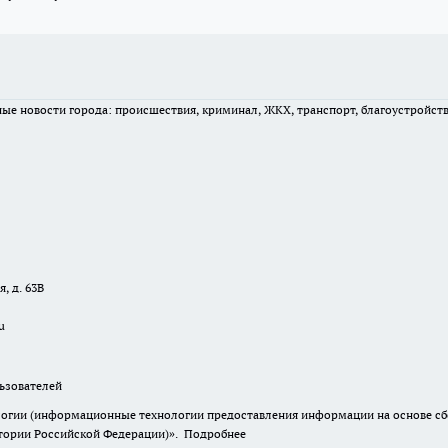
вные новости города: происшествия, криминал, ЖКХ, транспорт, благоустройст
, д. 63В
u
зователей
гии (информационные технологии предоставления информации на основе сбор
итории Российской Федерации)».
Подробнее