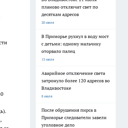
планово отключат свет по
десяткам адресов
о
20 июля
В Приморье рухнул в воду мост
сти
с детьми: одному мальчику
оторвало палец
13 июля
Аварийное отключение света
затронуло более 120 адресов во
Владивостоке
80
8 июля
После обрушения пирса в
ь).
Приморье следователи завели
,
уголовное дело