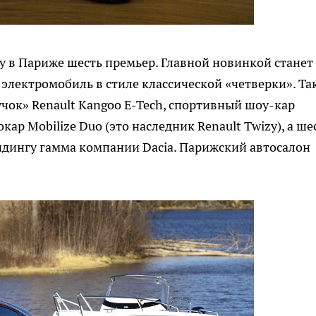
у в Париже шесть премьер. Главной новинкой станет
ь электромобиль в стиле классической «четверки». Та
учок» Renault Kangoo E-Tech, спортивный шоу-кар
окар Mobilize Duo (это наследник Renault Twizy), а ше
ндингу гамма компании Dacia. Парижский автосалон