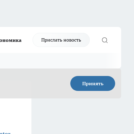
Прислать новость
ономика
Принять
ator