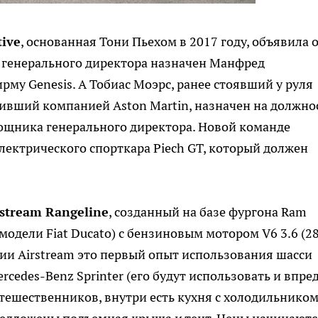
ive
, основанная Тони Пьехом в 2017 году, объявила 
генерального директора назначен Манфред
му Genesis. А Тобиас Моэрс, ранее стоявший у руля
ивший компанией Aston Martin, назначен на должно
ощника генерального директора. Новой команде
лектрического спорткара Piech GT, который должен
rstream
Rangeline
, созданный на базе фургона Ram
модели Fiat Ducato) с бензиновым мотором V6 3.6 (2
нии Airstream это первый опыт использования шасси
edes-Benz Sprinter (его будут использовать и впред
тешественников, внутри есть кухня с холодильником