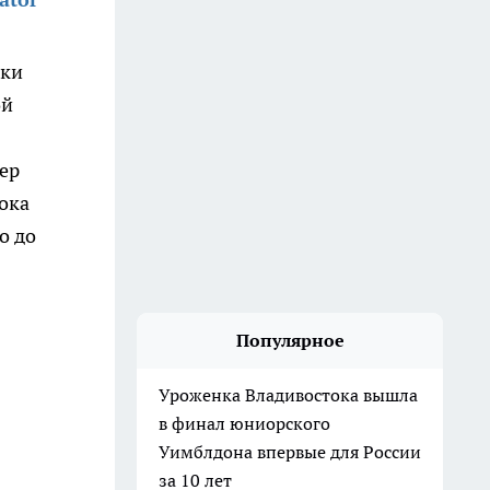
рки
ой
ер
ока
о до
Популярное
Уроженка Владивостока вышла
в финал юниорского
Уимблдона впервые для России
за 10 лет