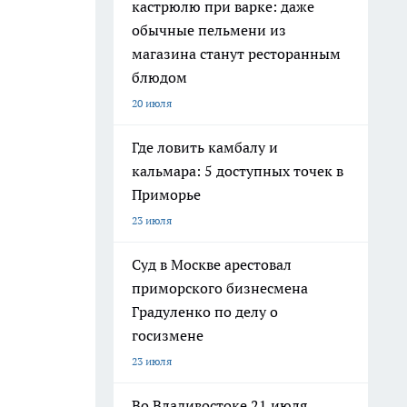
кастрюлю при варке: даже
обычные пельмени из
магазина станут ресторанным
блюдом
20 июля
Где ловить камбалу и
кальмара: 5 доступных точек в
Приморье
23 июля
Суд в Москве арестовал
приморского бизнесмена
Градуленко по делу о
госизмене
23 июля
Во Владивостоке 21 июля