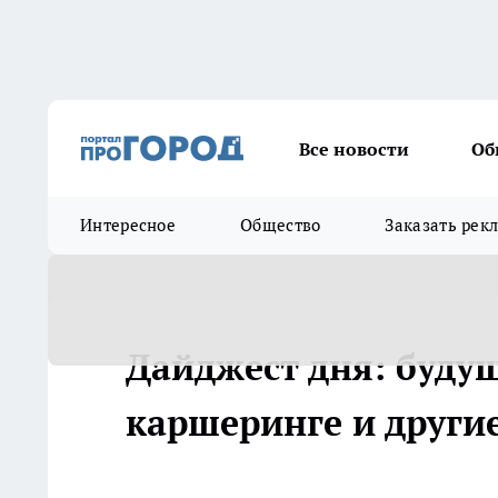
Все новости
Об
Интересное
Общество
Заказать рек
Дайджест дня: будущ
каршеринге и други