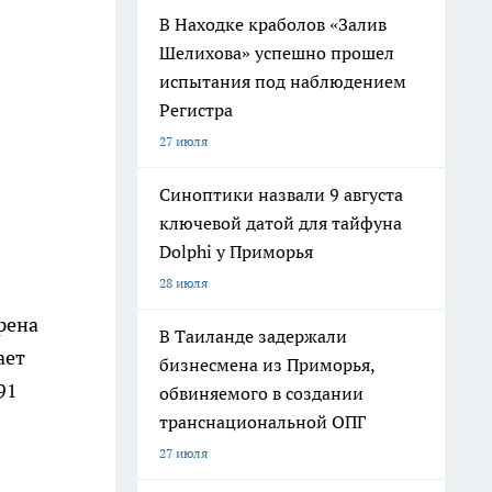
В Находке краболов «Залив
Шелихова» успешно прошел
испытания под наблюдением
Регистра
27 июля
Синоптики назвали 9 августа
ключевой датой для тайфуна
Dolphi у Приморья
28 июля
рена
В Таиланде задержали
ает
бизнесмена из Приморья,
91
обвиняемого в создании
транснациональной ОПГ
27 июля