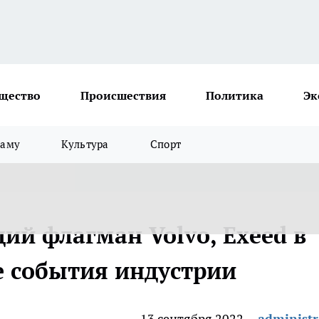
щество
Происшествия
Политика
Эк
ламу
Культура
Спорт
ий флагман Volvo, Exeed в
е события индустрии
13 сентября 2022
administr