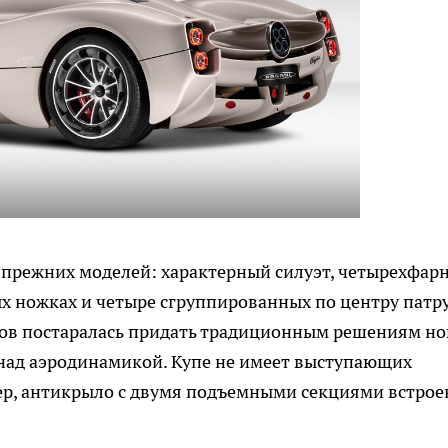
 прежних моделей: характерный силуэт, четырехфар
ых ножках и четыре сгруппированных по центру патр
ров постаралась придать традиционным решениям н
 над аэродинамикой. Купе не имеет выступающих
р, антикрыло с двумя подъемными секциями встрое