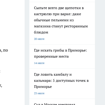
Сыпьте всего две щепотки в
кастрюлю при варке: даже
обычные пельмени из
магазина станут ресторанным
блюдом
20 июля
, по
Где искать грибы в Приморье:
проверенные места
14 июля
й
Где ловить камбалу и
кальмара: 5 доступных точек в
,
Приморье
23 июля
Суд в Москве арестовал