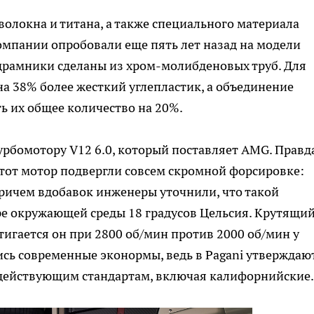
волокна и титана, а также специального материала
компании опробовали еще пять лет назад на модели
одрамники сделаны из хром-молибденовых труб. Для
а 38% более жесткий углепластик, а объединение
ь их общее количество на 20%.
урбомотору V12 6.0, который поставляет AMG. Правда
этот мотор подвергли совсем скромной форсировке:
 причем вдобавок инженеры уточнили, что такой
ре окружающей среды 18 градусов Цельсия. Крутящи
тигается он при 2800 об/мин против 2000 об/мин у
ись современные эконормы, ведь в Pagani утверждают
действующим стандартам, включая калифорнийские.