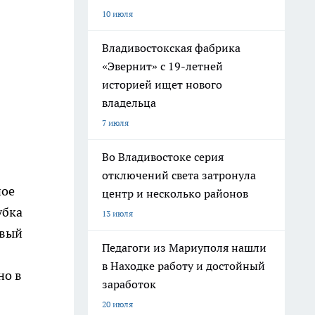
10 июля
Владивостокская фабрика
«Эвернит» с 19-летней
историей ищет нового
владельца
7 июля
Во Владивостоке серия
отключений света затронула
ное
центр и несколько районов
убка
13 июля
овый
Педагоги из Мариуполя нашли
в Находке работу и достойный
но в
заработок
20 июля