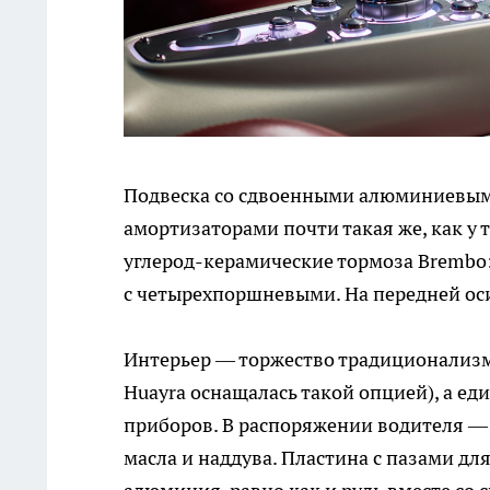
Подвеска со сдвоенными алюминиевы
амортизаторами почти такая же, как у 
углерод-керамические тормоза Brembo
с четырехпоршневыми. На передней ос
Интерьер — торжество традиционализм
Huayra оснащалась такой опцией), а е
приборов. В распоряжении водителя —
масла и наддува. Пластина с пазами дл