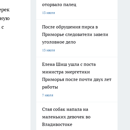
оторвало палец
ерек
13 июля
нную
 с
После обрушения пирса в
Приморье следователи завели
уголовное дело
13 июля
Елена Шиш ушла с поста
министра энергетики
Приморья после почти двух лет
работы
7 июля
Стая собак напала на
маленьких девочек во
Владивостоке