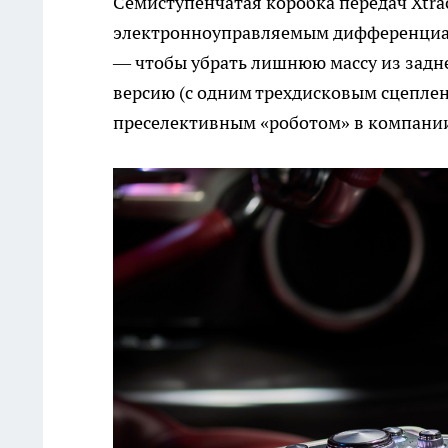
Семиступенчатая коробка передач Xtra
электронноуправляемым дифференциало
— чтобы убрать лишнюю массу из задн
версию (с одним трехдисковым сцеплен
преселективным «роботом» в компании 