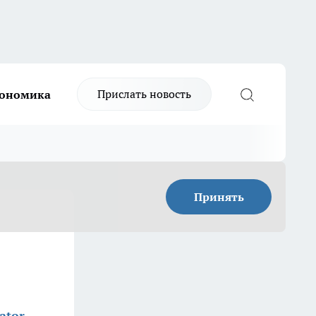
Прислать новость
ономика
Принять
ator