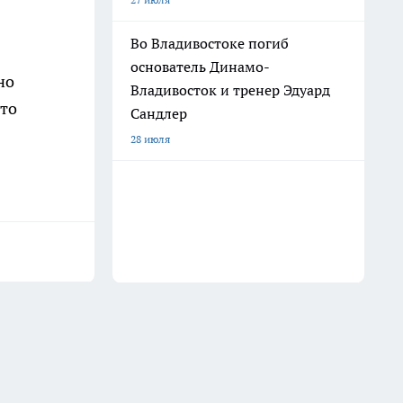
Во Владивостоке погиб
основатель Динамо-
но
Владивосток и тренер Эдуард
это
Сандлер
28 июля