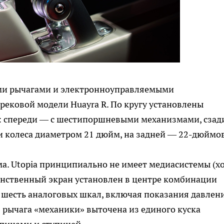
ми рычагами и электронноуправляемыми
трековой модели Huayra R. По кругу установлены
: спереди — с шестипоршневыми механизмами, сзад
и колеса диаметром 21 дюйм, на задней — 22-дюймо
а. Utopia принципиально не имеет медиасистемы (х
динственный экран установлен в центре комбинации
 шесть аналоговых шкал, включая показания давлен
я рычага «механики» выточена из единого куска