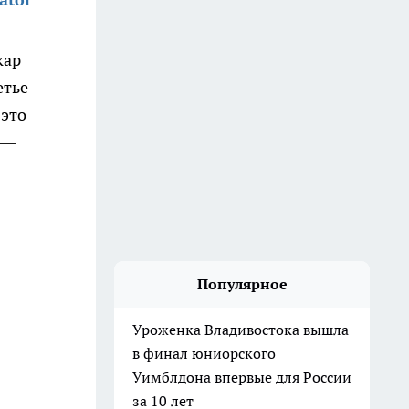
кар
етье
 это
 —
Популярное
Уроженка Владивостока вышла
в финал юниорского
Уимблдона впервые для России
за 10 лет