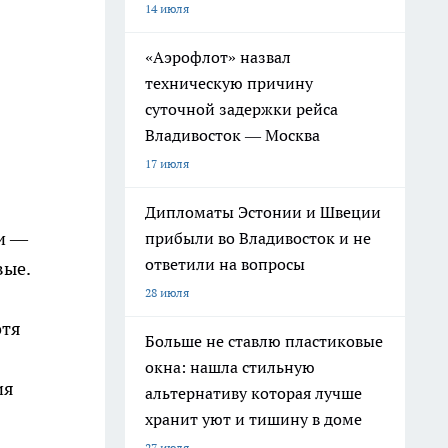
14 июля
«Аэрофлот» назвал
техническую причину
суточной задержки рейса
Владивосток — Москва
17 июля
Дипломаты Эстонии и Швеции
и —
прибыли во Владивосток и не
ответили на вопросы
вые.
28 июля
отя
Больше не ставлю пластиковые
окна: нашла стильную
ия
альтернативу которая лучше
хранит уют и тишину в доме
27 июля