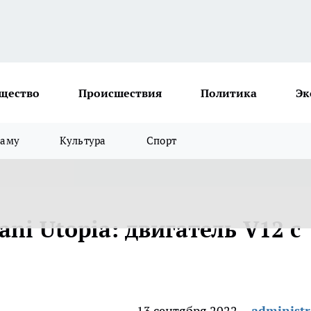
щество
Происшествия
Политика
Эк
ламу
Культура
Спорт
ni Utopia: двигатель V12 с
13 сентября 2022
administr