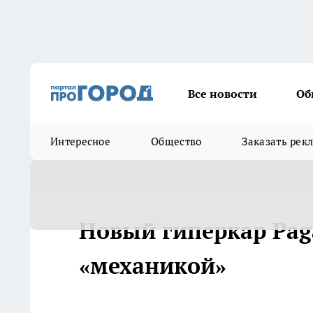
Все новости
Об
Интересное
Общество
Заказать рек
Новый гиперкар Paga
«механикой»