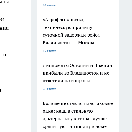
я на
14 июля
—
ри
«Аэрофлот» назвал
техническую причину
ения
суточной задержки рейса
Владивосток — Москва
17 июля
а и
Дипломаты Эстонии и Швеции
прибыли во Владивосток и не
ответили на вопросы
а
28 июля
Больше не ставлю пластиковые
окна: нашла стильную
альтернативу которая лучше
хранит уют и тишину в доме