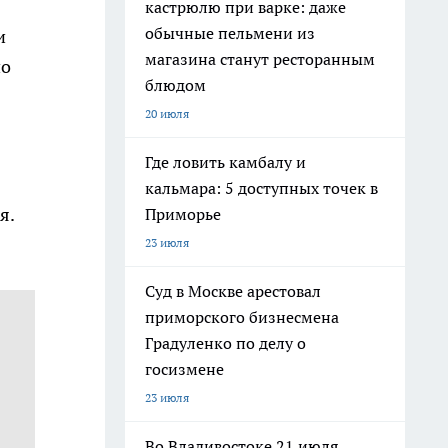
кастрюлю при варке: даже
обычные пельмени из
и
магазина станут ресторанным
по
блюдом
20 июля
Где ловить камбалу и
кальмара: 5 доступных точек в
я.
Приморье
23 июля
Суд в Москве арестовал
приморского бизнесмена
Градуленко по делу о
госизмене
23 июля
Во Владивостоке 21 июля