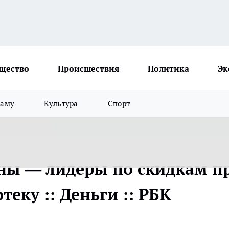
щество
Происшествия
Политика
Эк
ламу
Культура
Спорт
оны — лидеры по скидкам п
еку :: Деньги :: РБК