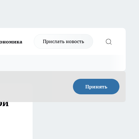
Прислать новость
ономика
Принять
ри