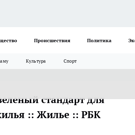
щество
Происшествия
Политика
Эк
ламу
Культура
Спорт
зеленый стандарт для
лья :: Жилье :: РБК