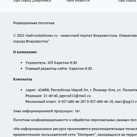
Про Город Дзержинск
Твои Новости
Про Город
Редакционная политика
© 2025 vladivostoktimes.ru - новостной портал Владивостока. Операти
города Владивосток"
О компании:
Учредитель: ИП Карелин Н.Ю
Главный редактор сайта: Карелин Н.Ю.
Контакты
Адрес: 424000, Республика Марий Эл, г. Йошкар-Ола, ул. Палантая
Редакция: 31-40-60, pgorod12@mail.ru
Рекламный отдел: 8-927-680-46-20? 8-927-680-46-10, mari@pg12.r
Знак информационной продукции: 16+.
Политика конфиденциальности и обработки персональных данных поль
«На информационном ресурсе применяются рекомендательные техноло
предпочтениям пользователей сети "Интернет", находящихся на терр