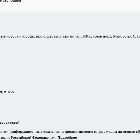
 Краснодара
вные новости города: происшествия, криминал, ЖКХ, транспорт, благоустройст
, д. 63В
u
зователей
гии (информационные технологии предоставления информации на основе сбор
итории Российской Федерации)».
Подробнее