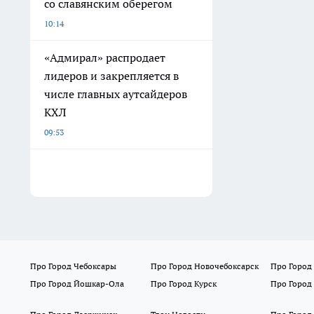
со славянским оберегом
10:14
«Адмирал» распродает
лидеров и закрепляется в
числе главных аутсайдеров
КХЛ
09:53
Про Город Чебоксары
Про Город Новочебоксарск
Про Город
Про Город Йошкар-Ола
Про Город Курск
Про Город