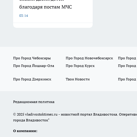
благодаря постам МЧС
03:14
Про Город Чебоксары
Про Город Новочебоксарск
Про Город
Про Город Йошкар-Ола
Про Город Курск
Про Город
Про Город Дзержинск
Твои Новости
Про Город
Редакционная политика
© 2025 vladivostoktimes.ru - новостной портал Владивостока. Операти
города Владивосток"
О компании: