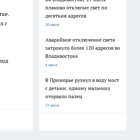
планово отключат свет по
тке.
десяткам адресов
х с
20 июля
Аварийное отключение света
затронуло более 120 адресов во
Владивостоке
под
8 июля
В Приморье рухнул в воду мост
с детьми: одному мальчику
оторвало палец
13 июля