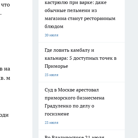
кастрюлю при варке: даже
 что
обычные пельмени из
—
магазина станут ресторанным
блюдом
20 июля
Где ловить камбалу и
кальмара: 5 доступных точек в
Приморье
в на
23 июля
в. м
Суд в Москве арестовал
приморского бизнесмена
Градуленко по делу о
госизмене
люди
23 июля
Во Владивостоке 21 июля