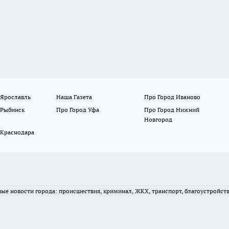
 Ярославль
Наша Газета
Про Город Иваново
 Рыбинск
Про Город Уфа
Про Город Нижний
Новгород
 Краснодара
вные новости города: происшествия, криминал, ЖКХ, транспорт, благоустройст