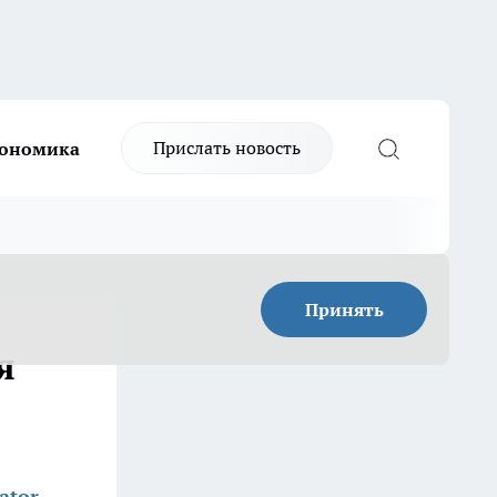
Прислать новость
ономика
Принять
я
ator