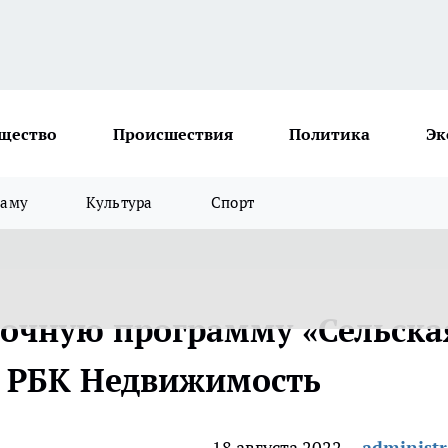
щество
Происшествия
Политика
Эк
ламу
Культура
Спорт
срочную программу «Сельска
:: РБК Недвижимость
18 августа 2022
administr