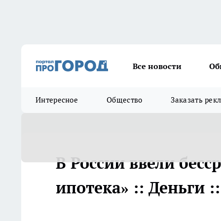
Все новости
Об
Интересное
Общество
Заказать рек
В России ввели бес
ипотека» :: Деньги 