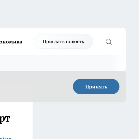
Прислать новость
ономика
Принять
рт
ator