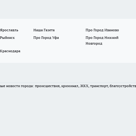
 Ярославль
Наша Газета
Про Город Иваново
 Рыбинск
Про Город Уфа
Про Город Нижний
Новгород
 Краснодара
вные новости города: происшествия, криминал, ЖКХ, транспорт, благоустройст