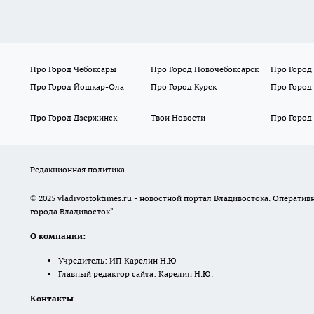
Про Город Чебоксары
Про Город Новочебоксарск
Про Город
Про Город Йошкар-Ола
Про Город Курск
Про Город
Про Город Дзержинск
Твои Новости
Про Город
Редакционная политика
© 2025 vladivostoktimes.ru - новостной портал Владивостока. Операти
города Владивосток"
О компании:
Учредитель: ИП Карелин Н.Ю
Главный редактор сайта: Карелин Н.Ю.
Контакты