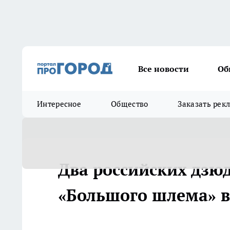
Все новости
Об
Интересное
Общество
Заказать рек
Два российских дзю
«Большого шлема» в 