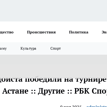
щество
Происшествия
Политика
Эк
ламу
Культура
Спорт
доиста победили на турнире
Астане :: Другие :: РБК Спо
9 мая 2025
administr