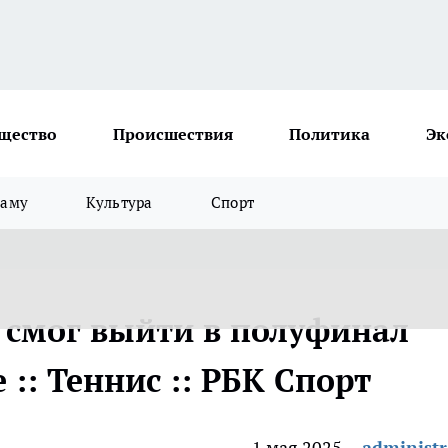
щество
Происшествия
Политика
Эк
ламу
Культура
Спорт
 смог выйти в полуфинал
 :: Теннис :: РБК Спорт
1 мая 2025
administr