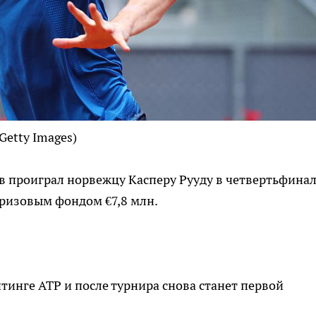
 Getty Images)
в проиграл норвежцу Касперу Рууду в четвертьфина
призовым фондом €7,8 млн.
тинге ATP и после турнира снова станет первой