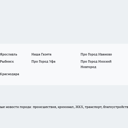
 Ярославль
Наша Газета
Про Город Иваново
 Рыбинск
Про Город Уфа
Про Город Нижний
Новгород
 Краснодара
вные новости города: происшествия, криминал, ЖКХ, транспорт, благоустройст