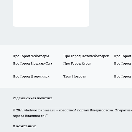
Про Город Чебоксары
Про Город Новочебоксарск
Про Город
Про Город Йошкар-Ола
Про Город Курск
Про Город
Про Город Дзержинск
Твои Новости
Про Город
Редакционная политика
© 2025 vladivostoktimes.ru - новостной портал Владивостока. Операти
города Владивосток"
О компании: