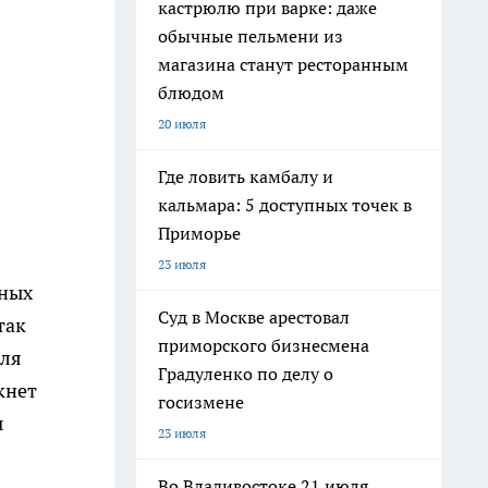
кастрюлю при варке: даже
обычные пельмени из
магазина станут ресторанным
блюдом
20 июля
Где ловить камбалу и
кальмара: 5 доступных точек в
Приморье
23 июля
жных
Суд в Москве арестовал
так
приморского бизнесмена
для
Градуленко по делу о
кнет
госизмене
ы
23 июля
Во Владивостоке 21 июля