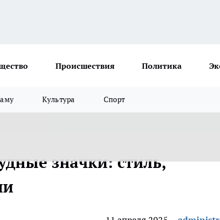
щество
Происшествия
Политика
Эк
ламу
Культура
Спорт
удные значки: стиль,
ии
11 апреля 2025
administr