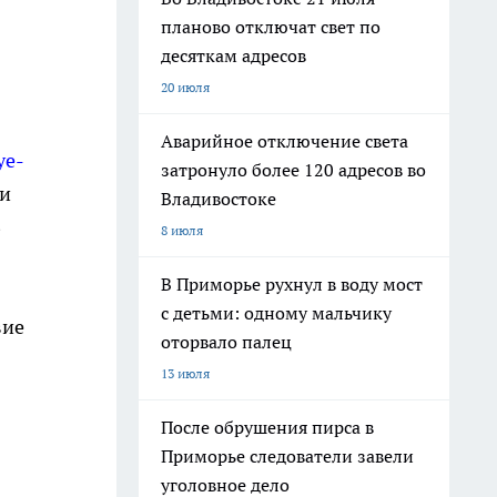
планово отключат свет по
десяткам адресов
20 июля
Аварийное отключение света
ye-
затронуло более 120 адресов во
 и
Владивостоке
В
8 июля
В Приморье рухнул в воду мост
с детьми: одному мальчику
вие
оторвало палец
13 июля
После обрушения пирса в
Приморье следователи завели
уголовное дело