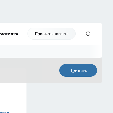
Прислать новость
ономика
Принять
ator