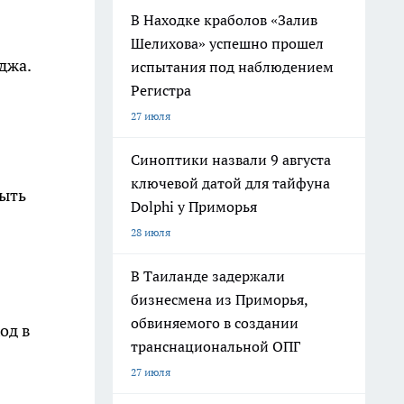
В Находке краболов «Залив
Шелихова» успешно прошел
джа.
испытания под наблюдением
Регистра
27 июля
Синоптики назвали 9 августа
ключевой датой для тайфуна
быть
Dolphi у Приморья
28 июля
В Таиланде задержали
бизнесмена из Приморья,
обвиняемого в создании
од в
транснациональной ОПГ
27 июля