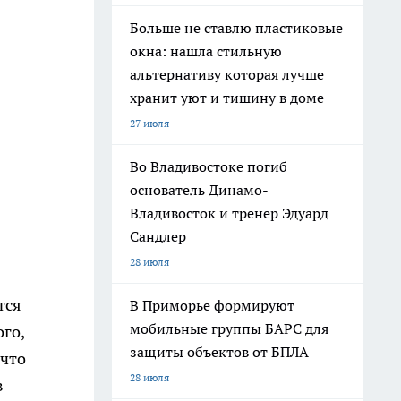
Больше не ставлю пластиковые
окна: нашла стильную
альтернативу которая лучше
хранит уют и тишину в доме
27 июля
Во Владивостоке погиб
основатель Динамо-
Владивосток и тренер Эдуард
Сандлер
28 июля
тся
В Приморье формируют
мобильные группы БАРС для
го,
защиты объектов от БПЛА
 что
28 июля
в