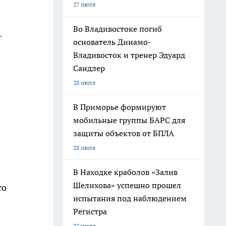
27 июля
Во Владивостоке погиб
r
основатель Динамо-
Владивосток и тренер Эдуард
Сандлер
28 июля
В Приморье формируют
мобильные группы БАРС для
защиты объектов от БПЛА
28 июля
В Находке краболов «Залив
Шелихова» успешно прошел
со
испытания под наблюдением
Регистра
27 июля