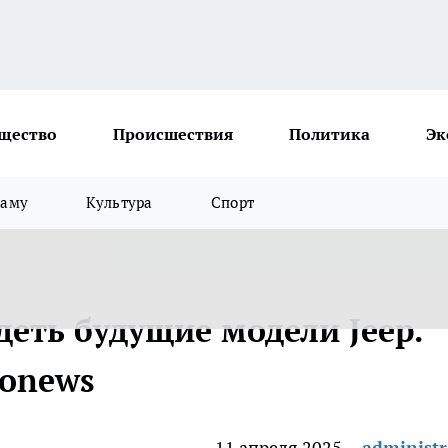
щество
Происшествия
Политика
Эк
ламу
Культура
Спорт
деть будущие модели Jeep.
tonews
11 апреля 2025
administr