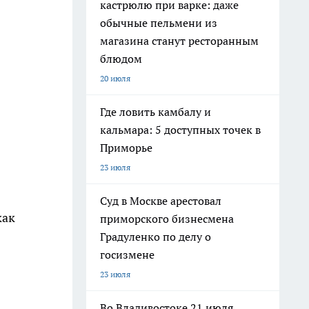
кастрюлю при варке: даже
обычные пельмени из
магазина станут ресторанным
блюдом
20 июля
Где ловить камбалу и
кальмара: 5 доступных точек в
Приморье
23 июля
Суд в Москве арестовал
как
приморского бизнесмена
Градуленко по делу о
госизмене
23 июля
Во Владивостоке 21 июля