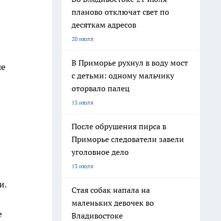
планово отключат свет по
десяткам адресов
20 июля
В Приморье рухнул в воду мост
ые
с детьми: одному мальчику
оторвало палец
13 июля
После обрушения пирса в
Приморье следователи завели
уголовное дело
13 июля
и.
Стая собак напала на
маленьких девочек во
е
Владивостоке