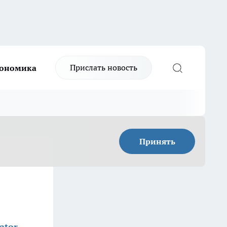
Прислать новость
ономика
Принять
ator