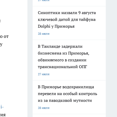
Синоптики назвали 9 августа
ключевой датой для тайфуна
я
Dolphi у Приморья
28 июля
о от
у
В Таиланде задержали
бизнесмена из Приморья,
обвиняемого в создании
транснациональной ОПГ
27 июля
В Приморье водохранилища
перевели на особый контроль
из за паводковой мутности
i-
28 июля
тия