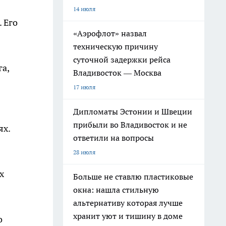
14 июля
 Его
«Аэрофлот» назвал
техническую причину
суточной задержки рейса
а,
Владивосток — Москва
17 июля
Дипломаты Эстонии и Швеции
прибыли во Владивосток и не
ях.
ответили на вопросы
28 июля
х
Больше не ставлю пластиковые
окна: нашла стильную
альтернативу которая лучше
хранит уют и тишину в доме
о