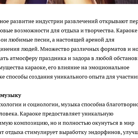
ное развитие индустрии развлечений открывают пе
вые возможности для отдыха и творчества. Караоке
свои любимые песни, а настоящей ареной для
единения людей. Множество различных форматов и н
ать атмосферу праздника и задора в любой обстанов
мущества караоке, его влияние на эмоциональное
кже способы создания уникального опыта для участни
 музыку
хологии и социологии, музыка способна благотворн
ловека. Караоке предоставляет уникальную
имую композицию, но и полностью окунуться в мир
ат отдыха стимулирует выработку эндорфинов, улуч