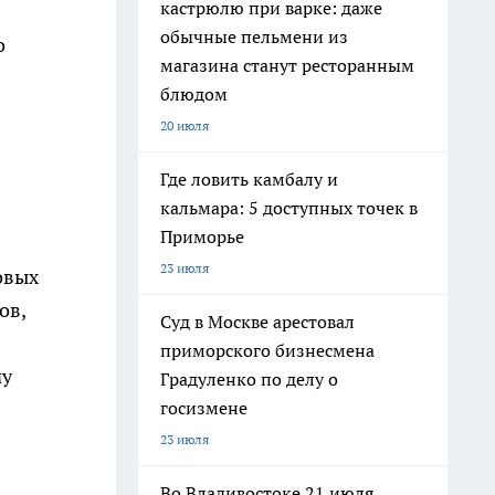
кастрюлю при варке: даже
обычные пельмени из
о
магазина станут ресторанным
блюдом
20 июля
Где ловить камбалу и
кальмара: 5 доступных точек в
Приморье
23 июля
овых
ов,
Суд в Москве арестовал
приморского бизнесмена
му
Градуленко по делу о
госизмене
23 июля
Во Владивостоке 21 июля