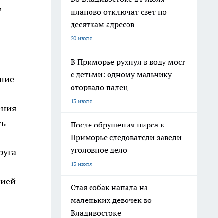
,
планово отключат свет по
десяткам адресов
20 июля
В Приморье рухнул в воду мост
с детьми: одному мальчику
йшие
оторвало палец
13 июля
ения
ть
После обрушения пирса в
Приморье следователи завели
уголовное дело
руга
13 июля
рией
Стая собак напала на
маленьких девочек во
Владивостоке