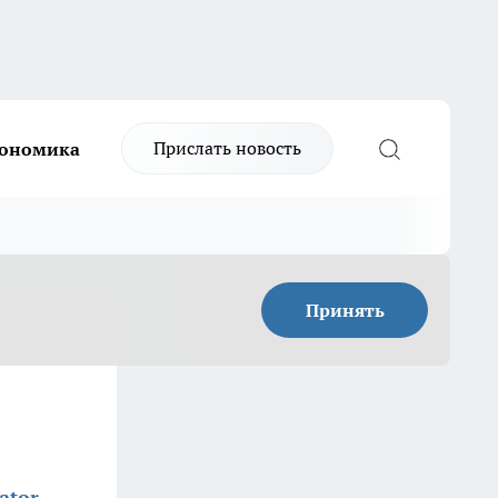
Прислать новость
ономика
Принять
ator