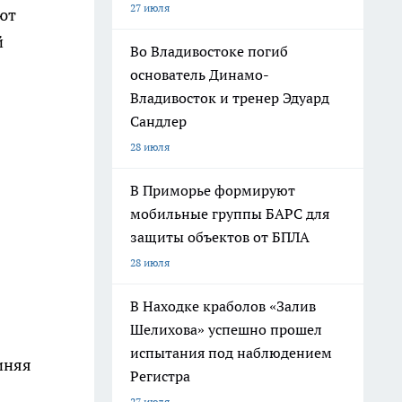
27 июля
ют
й
Во Владивостоке погиб
основатель Динамо-
Владивосток и тренер Эдуард
Сандлер
28 июля
В Приморье формируют
мобильные группы БАРС для
защиты объектов от БПЛА
28 июля
В Находке краболов «Залив
Шелихова» успешно прошел
испытания под наблюдением
иняя
Регистра
27 июля