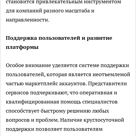
становится привлекательным инструментом
для компаний разного масштаба и
направленности.
Поддержка пользователей и развитие
платформы
Особое внимание уделяется системе поддержки
пользователей, которая является неотъемлемой
частью маркетплейс аккаунтов. Представители
сервисов подчеркивают, что оперативная и
квалифицированная помощь специалистов
способствует быстрому решению любых
вопросов и проблем. Наличие круглосуточной
поддержки позволяет пользователям