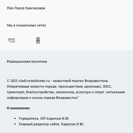
Про Город Краснодара
Мы в социальных сетях
Редакционная политика
© 2025 vladivostoktimes.ru - новостной портал Владивостока.
Оперативные новости города: происшествия, криминал, ЖКХ,
транспорт, благоустройство, экономика, культура и спорт. Актуальная
информация о жизни города Владивосток"
О компании:
Учредитель: ИП Карелин Н.Ю
Главный редактор сайта: Карелин Н.Ю.