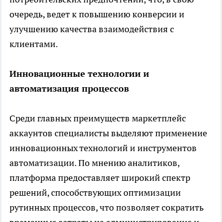
очередь, ведет к повышению конверсии и
улучшению качества взаимодействия с
клиентами.
Инновационные технологии и
автоматизация процессов
Среди главных преимуществ маркетплейс
аккаунтов специалисты выделяют применение
инновационных технологий и инструментов
автоматизации. По мнению аналитиков,
платформа предоставляет широкий спектр
решений, способствующих оптимизации
рутинных процессов, что позволяет сократить