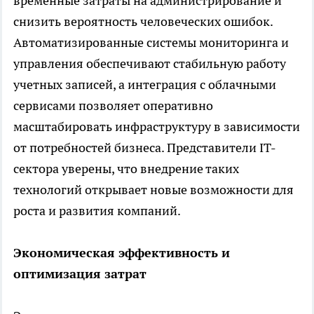
временные затраты на администрирование и
снизить вероятность человеческих ошибок.
Автоматизированные системы мониторинга и
управления обеспечивают стабильную работу
учетных записей, а интеграция с облачными
сервисами позволяет оперативно
масштабировать инфраструктуру в зависимости
от потребностей бизнеса. Представители IT-
сектора уверены, что внедрение таких
технологий открывает новые возможности для
роста и развития компаний.
Экономическая эффективность и
оптимизация затрат