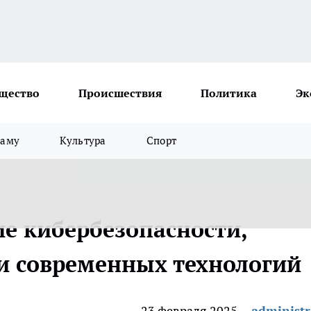
щество
Происшествия
Политика
Эк
ламу
Культура
Спорт
ие кибербезопасности,
и современных технологий
23 февраля 2025
administr