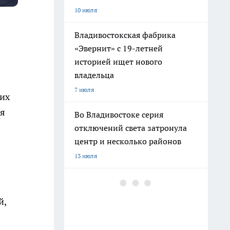
10 июля
Владивостокская фабрика
«Эвернит» с 19-летней
историей ищет нового
владельца
7 июля
них
ся
Во Владивостоке серия
отключений света затронула
центр и несколько районов
13 июля
Педагоги из Мариуполя нашли
в Находке работу и достойный
й,
заработок
20 июля