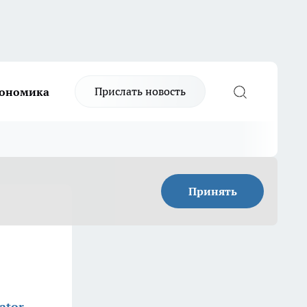
Прислать новость
ономика
Принять
ator