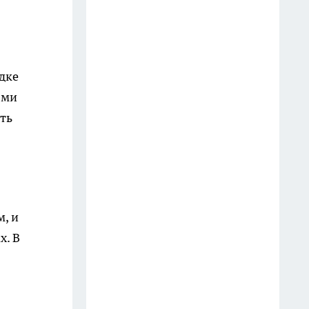
Владивостоке
8 июля
После обрушения пирса в
дке
Приморье следователи завели
ями
уголовное дело
ть
13 июля
Елена Шиш ушла с поста
министра энергетики
Приморья после почти двух лет
работы
, и
7 июля
х. В
Стая собак напала на
маленьких девочек во
Владивостоке