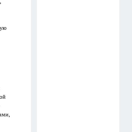
,
Сыпьте всего две щепотки в
кастрюлю при варке: даже
обычные пельмени из
ную
магазина станут ресторанным
блюдом
20 июля
Где искать грибы в Приморье:
проверенные места
14 июля
и
Где ловить камбалу и
вой
кальмара: 5 доступных точек в
е
Приморье
ами,
23 июля
Суд в Москве арестовал