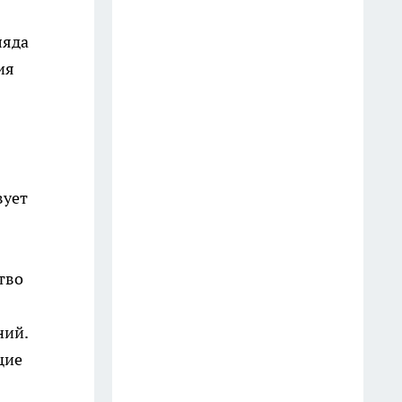
14 июля
ляда
«Аэрофлот» назвал
ия
техническую причину
суточной задержки рейса
Владивосток — Москва
17 июля
Дипломаты Эстонии и Швеции
вует
прибыли во Владивосток и не
ответили на вопросы
28 июля
тво
Больше не ставлю пластиковые
окна: нашла стильную
ний.
альтернативу которая лучше
щие
хранит уют и тишину в доме
27 июля