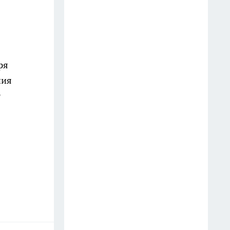
Во Владивостоке погиб
основатель Динамо-
Владивосток и тренер Эдуард
ря
Сандлер
ния
28 июля
т
В Приморье формируют
мобильные группы БАРС для
защиты объектов от БПЛА
28 июля
В Находке краболов «Залив
Шелихова» успешно прошел
испытания под наблюдением
Регистра
27 июля