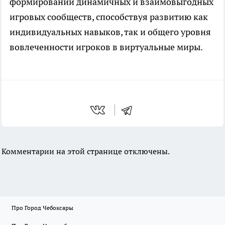
формировании динамичных и взаимовыгодных
игровых сообществ, способствуя развитию как
индивидуальных навыков, так и общего уровня
вовлеченности игроков в виртуальные миры.
Комментарии на этой странице отключены.
Про Город Чебоксары