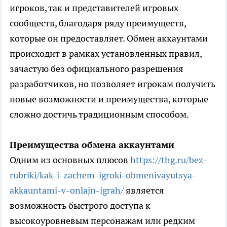
игроков, так и представителей игровых
сообществ, благодаря ряду преимуществ,
которые он предоставляет. Обмен аккаунтами
происходит в рамках установленных правил,
зачастую без официального разрешения
разработчиков, но позволяет игрокам получить
новые возможности и преимущества, которые
сложно достичь традиционным способом.
Преимущества обмена аккаунтами
Одним из основных плюсов
https://thg.ru/bez-
rubriki/kak-i-zachem-igroki-obmenivayutsya-
akkauntami-v-onlajn-igrah/
является
возможность быстрого доступа к
высокоуровневым персонажам или редким