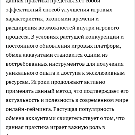
данная практика представляет собой
эффективный способ улучшения игровых
характеристик, экономии времени и
расширения возможностей внутри игрового
процесса. В условиях растущей конкуренции и
постоянного обновления игровых платформ,
обмен аккаунтами становится одним из
востребованных инструментов для получения
уникального опыта и доступа к эксклюзивным
ресурсам. Игроки продолжают активно
применять данный метод, что подтверждает его
актуальность и полезность в современном мире
онлайн-гейминга. Растущая популярность
обмена аккаунтами свидетельствует о том, что
данная практика играет важную роль в