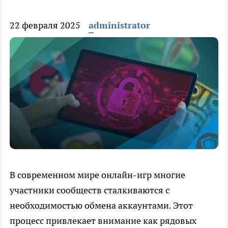
22 февраля 2025
administrator
В современном мире онлайн-игр многие
участники сообществ сталкиваются с
необходимостью обмена аккаунтами. Этот
процесс привлекает внимание как рядовых