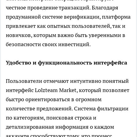
честное проведение транзакций. Благодаря
продуманной системе верификации, платформа
привлекает как опытных пользователей, так и
новичков, которым важно быть уверенными в
безопасности своих инвестиций.
Удобство и функциональность интерфейса
Пользователи отмечают интуитивно понятный
интерфейс Lolzteam Market, который позволяет
быстро ориентироваться в огромном
количестве предложений. Система фильтрации
по категориям, поисковая строка и
детализированная информация о каждом
аккаунте способствуют тому, что процесс