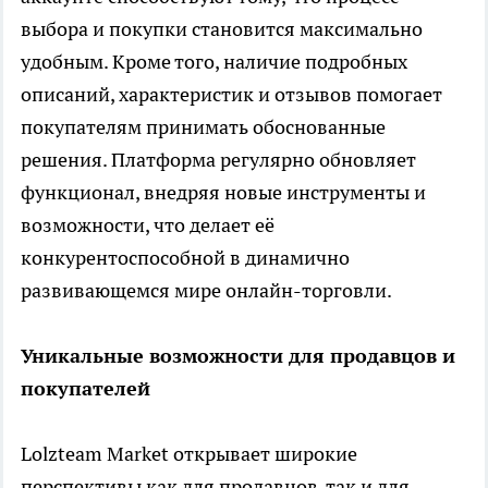
выбора и покупки становится максимально
удобным. Кроме того, наличие подробных
описаний, характеристик и отзывов помогает
покупателям принимать обоснованные
решения. Платформа регулярно обновляет
функционал, внедряя новые инструменты и
возможности, что делает её
конкурентоспособной в динамично
развивающемся мире онлайн-торговли.
Уникальные возможности для продавцов и
покупателей
Lolzteam Market открывает широкие
перспективы как для продавцов, так и для