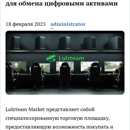
для обмена цифровыми активами
18 февраля 2025
administrator
Lolzteam Market представляет собой
специализированную торговую площадку,
предоставляющую возможность покупать и