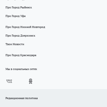
Про Город Рыбинск
Про Город Уфа
Про Город Нижний Новгород
Про Город Дзержинск
Твои Новости
Про Город Краснодара
Мы в социальных сетях
Редакционная политика