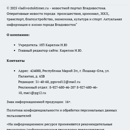
© 2025 vladivostoktimes.ru - новостной портал Владивостока.
Оперативные новости города: происшествия, криминал, ЖКХ,
транспорт, благоустройство, экономика, культура и спорт. Актуальная
информация о жизни города Владивосток"
О компании:
Учредитель: ИП Карелин Н.Ю
Главный редактор сайта: Карелин Н.Ю.
Контакты
Адрес: 424000, Республика Марий Эл, г. Йошкар-Ола, ул.
Палантая, д. 63В
Редакция: 31-40-60, pgorod12@mail.ru
Рекламный отдел: 8-927-680-46-20? 8-927-680-46-
10, mari@pg12.ru
Знак информационной продукции: 16+.
Политика конфиденциальности и обработки персональных данных
пользователей
«На информационном ресурсе применяются рекомендательные
технологии (информационные технологии предоставления