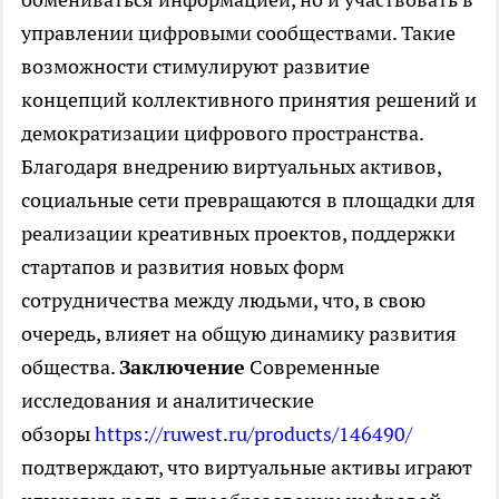
управлении цифровыми сообществами. Такие
возможности стимулируют развитие
концепций коллективного принятия решений и
демократизации цифрового пространства.
Благодаря внедрению виртуальных активов,
социальные сети превращаются в площадки для
реализации креативных проектов, поддержки
стартапов и развития новых форм
сотрудничества между людьми, что, в свою
очередь, влияет на общую динамику развития
общества.
Заключение
Современные
исследования и аналитические
обзоры
https://ruwest.ru/products/146490/
подтверждают, что виртуальные активы играют