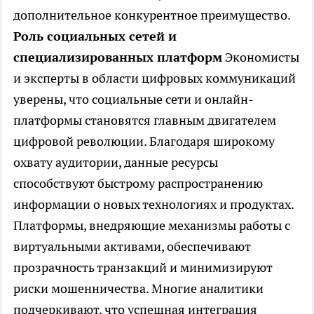
дополнительное конкурентное преимущество.
Роль социальных сетей и
специализированных платформ
Экономисты
и эксперты в области цифровых коммуникаций
уверены, что социальные сети и онлайн-
платформы становятся главным двигателем
цифровой революции. Благодаря широкому
охвату аудитории, данные ресурсы
способствуют быстрому распространению
информации о новых технологиях и продуктах.
Платформы, внедряющие механизмы работы с
виртуальными активами, обеспечивают
прозрачность транзакций и минимизируют
риски мошенничества. Многие аналитики
подчеркивают, что успешная интеграция