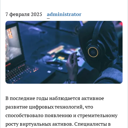
7 февраля 2025
administrator
В последние годы наблюдается активное
развитие цифровых технологий, что
способствовало появлению и стремительному
росту виртуальных активов. Специалисты в