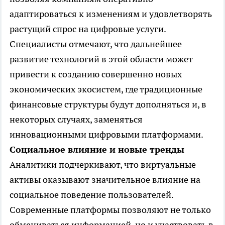
адаптироваться к изменениям и удовлетворять
растущий спрос на цифровые услуги.
Специалисты отмечают, что дальнейшее
развитие технологий в этой области может
привести к созданию совершенно новых
экономических экосистем, где традиционные
финансовые структуры будут дополняться и, в
некоторых случаях, заменяться
инновационными цифровыми платформами.
Социальное влияние и новые тренды
Аналитики подчеркивают, что виртуальные
активы оказывают значительное влияние на
социальное поведение пользователей.
Современные платформы позволяют не только
обмениваться информацией, но и участвовать в