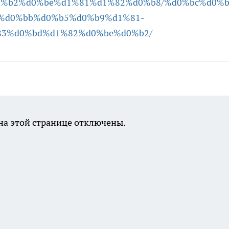
e%d0%b2%d0%be%d1%81%d1%82%d0%b8/%d0%bc%d0%
%d0%bb%d0%b5%d0%b9%d1%81-
3%d0%bd%d1%82%d0%be%d0%b2/
а этой странице отключены.