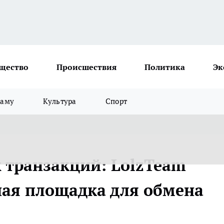
щество
Происшествия
Политика
Эк
ламу
Культура
Спорт
 транзакций: LolzTeam
ная площадка для обмена