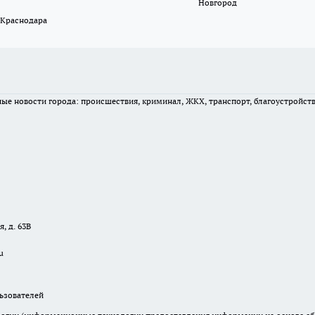
Новгород
 Краснодара
вные новости города: происшествия, криминал, ЖКХ, транспорт, благоустройст
, д. 63В
u
зователей