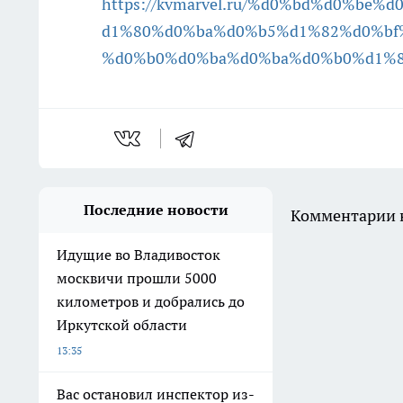
https://kvmarvel.ru/%d0%bd%d0%b
d1%80%d0%ba%d0%b5%d1%82%d0%bf
%d0%b0%d0%ba%d0%ba%d0%b0%d1%8
Последние новости
Комментарии н
Идущие во Владивосток
москвичи прошли 5000
километров и добрались до
Иркутской области
13:35
Вас остановил инспектор из-