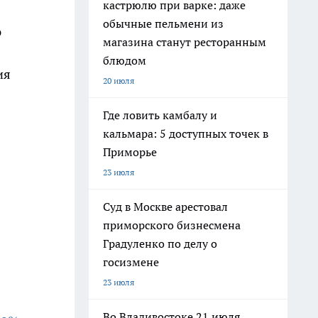
кастрюлю при варке: даже
обычные пельмени из
ю
магазина станут ресторанным
блюдом
ия
20 июля
Где ловить камбалу и
кальмара: 5 доступных точек в
Приморье
23 июля
Суд в Москве арестовал
приморского бизнесмена
Градуленко по делу о
госизмене
23 июля
Во Владивостоке 21 июля