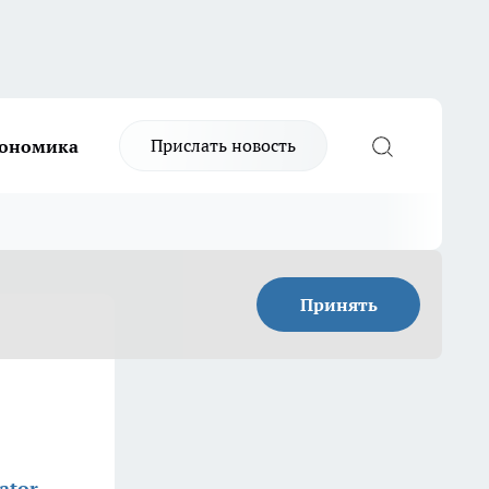
Прислать новость
ономика
Принять
ator