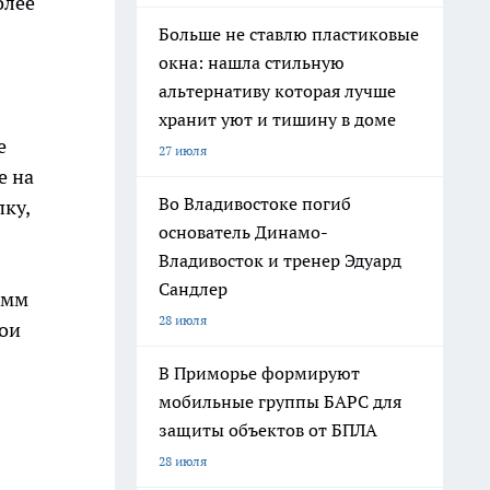
олее
Больше не ставлю пластиковые
окна: нашла стильную
альтернативу которая лучше
хранит уют и тишину в доме
е
27 июля
е на
Во Владивостоке погиб
пку,
основатель Динамо-
Владивосток и тренер Эдуард
Сандлер
амм
28 июля
вои
В Приморье формируют
мобильные группы БАРС для
защиты объектов от БПЛА
28 июля