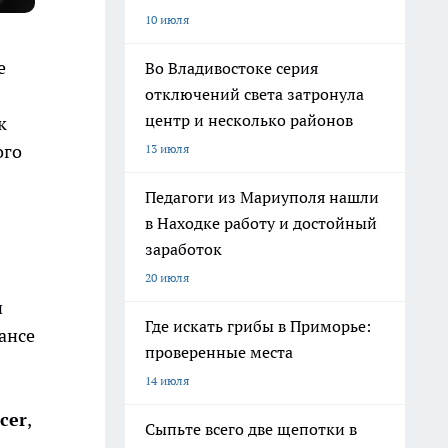
10 июля
е
Во Владивостоке серия
отключений света затронула
центр и несколько районов
к
ого
13 июля
Педагоги из Мариуполя нашли
в Находке работу и достойный
заработок
20 июля
н
Где искать грибы в Приморье:
ансе
проверенные места
14 июля
cer
,
Сыпьте всего две щепотки в