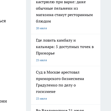
кастрюлю при варке: даже
обычные пельмени из
магазина станут ресторанным
ься
блюдом
20 июля
Где ловить камбалу и
кальмара: 5 доступных точек в
Приморье
23 июля
Суд в Москве арестовал
приморского бизнесмена
Градуленко по делу о
госизмене
23 июля
 они
Во Владивостоке 21 июля