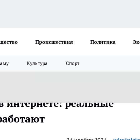
щество
Происшествия
Политика
Эк
ламу
Культура
Спорт
в интернете: реальные
работают
24 ноября 2024
administr