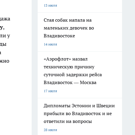
13 июля
дажа
Стая собак напала на
y
,
маленьких девочек во
ли у
Владивостоке
жды
14 июля
а
«Аэрофлот» назвал
ожно
техническую причину
суточной задержки рейса
Владивосток — Москва
17 июля
Дипломаты Эстонии и Швеции
прибыли во Владивосток и не
ответили на вопросы
28 июля