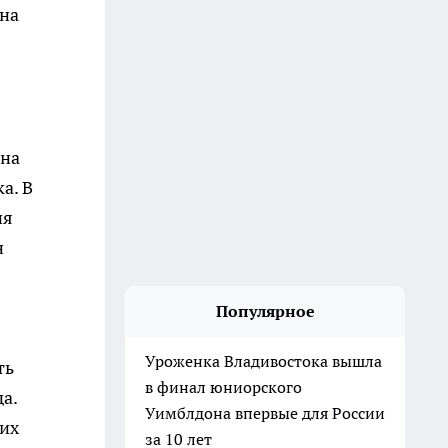
 на
 на
а. В
ия
н
Популярное
Уроженка Владивостока вышла
ть
в финал юниорского
а.
Уимблдона впервые для России
оих
за 10 лет