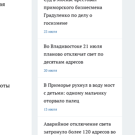
ая
приморского бизнесмена
Градуленко по делу о
госизмене
23 июля
Во Владивостоке 21 июля
планово отключат свет по
десяткам адресов
20 июля
хоты
В Приморье рухнул в воду мост
с детьми: одному мальчику
оторвало палец
13 июля
Аварийное отключение света
затронуло более 120 адресов во