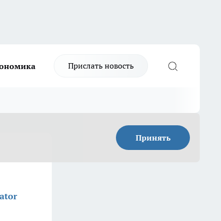
Прислать новость
ономика
Принять
ator