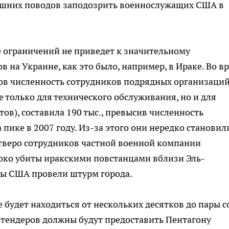
 лишних поводов заподозрить военнослужащих США в
 ограничений не приведет к значительному
 на Украине, как это было, например, в Ираке. Во в
в численность сотрудников подрядных организаций
 только для технического обслуживания, но и для
ов), составила 190 тыс., превысив численность
пике в 2007 году. Из-за этого они нередко становил
етверо сотрудников частной военной компании
стоко убиты иракскими повстанцами вблизи Эль-
лы США провели штурм города.
 будет находиться от нескольких десятков до пары с
 тендеров должны будут предоставить Пентагону