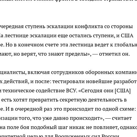
очередная ступень эскалации конфликта со стороны
 лестнице эскалации еще остались ступени, и США
. Но в конечном счете эта лестница ведет к глобаль
ают, но верят, что знают пределы», — отметил он.
ециалисты, включая сотрудников оборонных компан
х действий, и после: тестировали новейшие разработ
 техническое содействие ВСУ. «Сегодня они [США]
 есть хотят превратить секретную деятельность в
. И в очередной раз это происходит по одной схеме:
зации того, что уже давно происходит», — считает
на поле боя подобный шаг никак не повлияет, однак
оритетной целью для Вооруженных сил России.