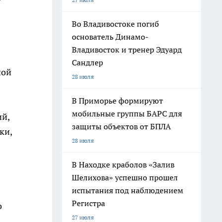
Во Владивостоке погиб
основатель Динамо-
Владивосток и тренер Эдуард
Сандлер
ной
28 июля
В Приморье формируют
мобильные группы БАРС для
ий,
защиты объектов от БПЛА
ки,
28 июля
В Находке краболов «Залив
Шелихова» успешно прошел
испытания под наблюдением
Регистра
о
27 июля