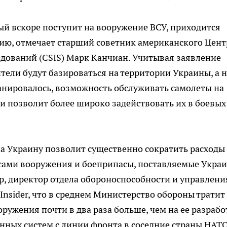
рый вскоре поступит на вооружение ВСУ, приходится
нию, отмечает старший советник американского Цент
дований (CSIS) Марк Канчиан. Учитывая заявление
тели будут базироваться на территории Украины, а н
ланировалось, возможность обслуживать самолеты на
 и позволит более широко задействовать их в боевых
а Украину позволит существенно сократить расходы
а сами вооружения и боеприпасы, поставляемые Украи
ер, директор отдела обороноспособности и управлени
Insider, что в среднем Министерство обороны тратит
ружения почти в два раза больше, чем на ее разрабо
нных систем с линии фронта в соседние страны НАТ