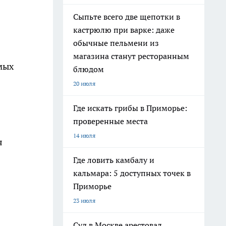
Сыпьте всего две щепотки в
кастрюлю при варке: даже
обычные пельмени из
магазина станут ресторанным
мых
блюдом
20 июля
Где искать грибы в Приморье:
проверенные места
14 июля
я
Где ловить камбалу и
кальмара: 5 доступных точек в
Приморье
23 июля
Суд в Москве арестовал