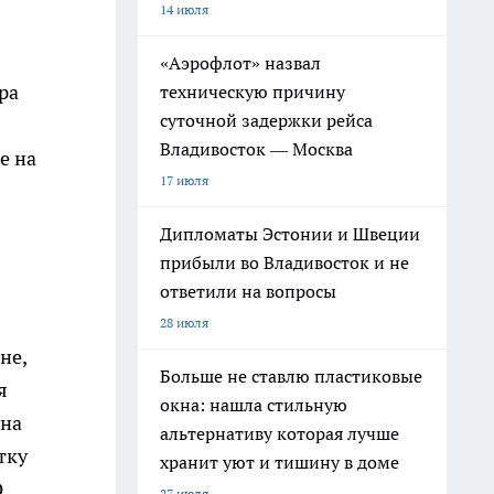
14 июля
«Аэрофлот» назвал
ра
техническую причину
суточной задержки рейса
Владивосток — Москва
е на
17 июля
Дипломаты Эстонии и Швеции
прибыли во Владивосток и не
ответили на вопросы
28 июля
не,
Больше не ставлю пластиковые
я
окна: нашла стильную
 на
альтернативу которая лучше
тку
хранит уют и тишину в доме
О
27 июля