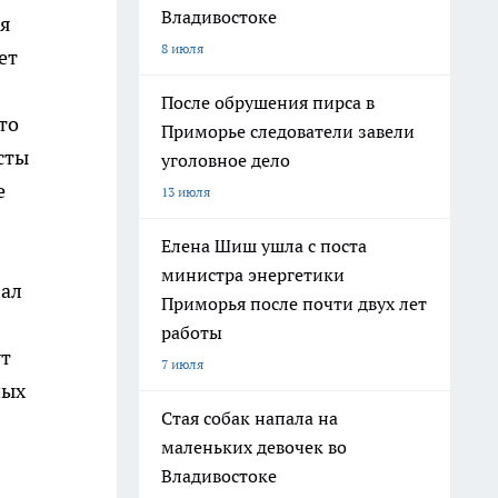
Владивостоке
ия
8 июля
ет
После обрушения пирса в
то
Приморье следователи завели
сты
уголовное дело
е
13 июля
Елена Шиш ушла с поста
министра энергетики
зал
Приморья после почти двух лет
работы
ут
7 июля
ных
Стая собак напала на
маленьких девочек во
Владивостоке