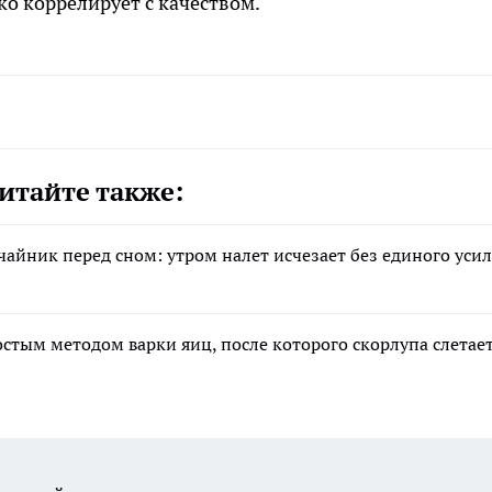
ко коррелирует с качеством.
итайте также:
 чайник перед сном: утром налет исчезает без единого уси
остым методом варки яиц, после которого скорлупа слетае