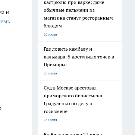
кастрюлю при варке: даже
обычные пельмени из
ма и
магазина станут ресторанным
семь
блюдом
20 июля
Где ловить камбалу и
кальмара: 5 доступных точек в
Приморье
23 июля
Суд в Москве арестовал
приморского бизнесмена
Градуленко по делу о
о
госизмене
23 июля
Во Владивостоке 21 июля