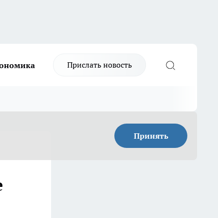
Прислать новость
ономика
Принять
е