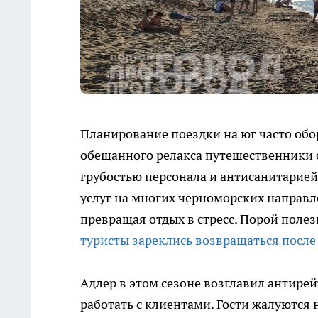
Планирование поездки на юг часто об
обещанного релакса путешественники 
грубостью персонала и антисанитарие
услуг на многих черноморских направл
превращая отдых в стресс. Порой поле
туристы зареклись возвращаться после
Адлер в этом сезоне возглавил антире
работать с клиентами. Гости жалуются 