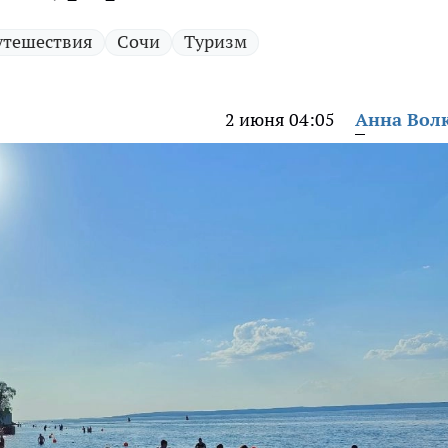
утешествия
Сочи
Туризм
2 июня 04:05
Анна Вол