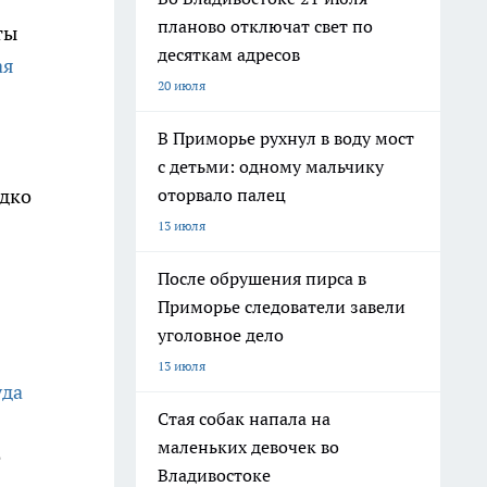
планово отключат свет по
ты
десяткам адресов
ая
20 июля
В Приморье рухнул в воду мост
с детьми: одному мальчику
оторвало палец
едко
13 июля
После обрушения пирса в
Приморье следователи завели
уголовное дело
13 июля
уда
Стая собак напала на
маленьких девочек во
е
Владивостоке