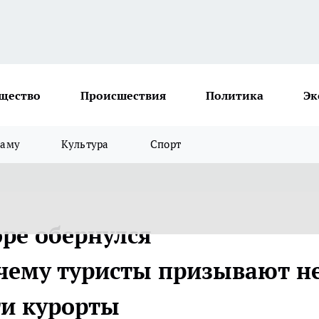
щество
Происшествия
Политика
Эк
ламу
Культура
Спорт
ре обернулся
чему туристы призывают н
ти курорты