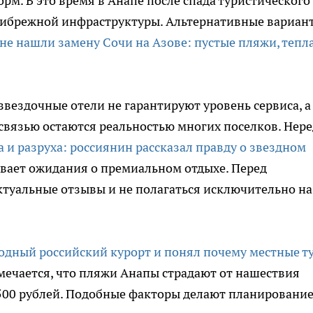
м. В это время в Анапе после спада туристического
рибрежной инфраструктуры. Альтернативные вариан
не нашли замену Сочи на Азове: пустые пляжи, тепл
вездочные отели не гарантируют уровень сервиса, а
связью остаются реальностью многих поселков. Нер
 и разруха: россиянин рассказал правду о звездном
ивает ожидания о премиальном отдыхе. Перед
ктуальные отзывы и не полагаться исключительно на
одный российский курорт и понял почему местные т
тмечается, что пляжи Анапы страдают от нашествия
1500 рублей. Подобные факторы делают планировани