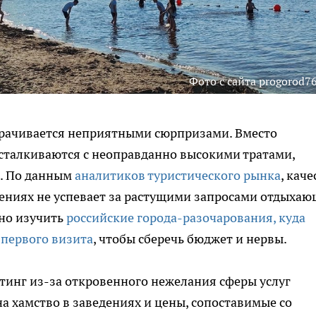
Фото с сайта progorod76
орачивается неприятными сюрпризами. Вместо
сталкиваются с неоправданно высокими тратами,
й. По данным
аналитиков туристического рынка
, каче
ениях не успевает за растущими запросами отдыхаю
зно изучить
российские города-разочарования, куда
 первого визита
, чтобы сберечь бюджет и нервы.
йтинг из-за откровенного нежелания сферы услуг
на хамство в заведениях и цены, сопоставимые со