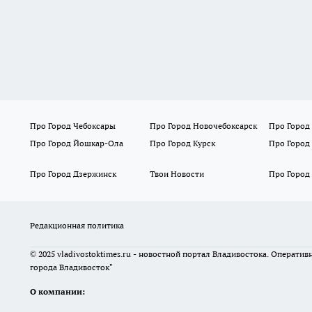
Про Город Чебоксары
Про Город Новочебоксарск
Про Город
Про Город Йошкар-Ола
Про Город Курск
Про Город
Про Город Дзержинск
Твои Новости
Про Город
Редакционная политика
© 2025 vladivostoktimes.ru - новостной портал Владивостока. Операти
города Владивосток"
О компании: