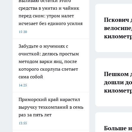
Выливаю остатки этого
средства в унитаз и чайник
перед сном: утром налет
Пскович 
исчезает без единого усилия
велосипе
15:20
километ
Забудьте о мучениях с
очисткой: делюсь простым
методом варки яиц, после
которого скорлупа слетает
Пешком д
сама собой
дошли до
14:25
километ
Приморский край нарастил
выручку техкомпаний в семь
раз за пять лет
13:55
Больше н