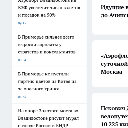
Аэропорт Владивостока на
Идущие в
ВЭФ увеличит число взлетов
до Ачинс
и посадок на 50%
09:15
В Приморье сильнее всего
выросли зарплаты у
стратегов и консультантов
«Аэрофло
08:54
суточной
Москва
В Приморье не пустили
партию цветов из Китая из
за опасного трипса
08:35
Пскович 
На опоре Золотого моста во
велопуте
Владивостоке рисуют мурал
10 225 к
о союзе России и КНДР