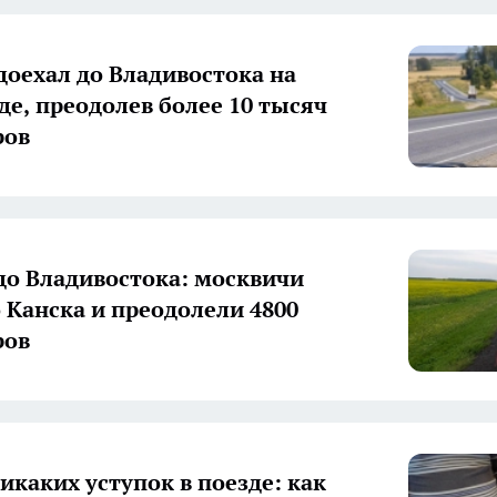
доехал до Владивостока на
де, преодолев более 10 тысяч
ров
о Владивостока: москвичи
 Канска и преодолели 4800
ров
икаких уступок в поезде: как