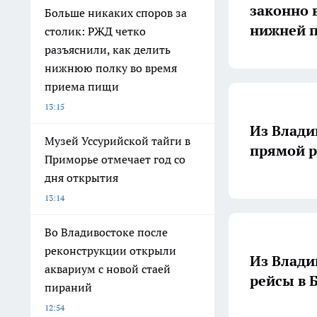
законно 
Больше никаких споров за
нижней п
столик: РЖД четко
разъяснили, как делить
нижнюю полку во время
приема пищи
13:15
Из Влади
Музей Уссурийской тайги в
прямой р
Приморье отмечает год со
дня открытия
13:14
Во Владивостоке после
реконструкции открыли
Из Влади
аквариум с новой стаей
рейсы в Б
пираний
12:54