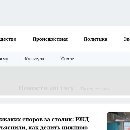
щество
Происшествия
Политика
Эк
ламу
Культура
Спорт
Новости по тэгу
Путешествия
икаких споров за столик: РЖД
зъяснили, как делить нижнюю