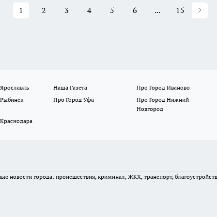
1
2
3
4
5
6
...
15
 Ярославль
Наша Газета
Про Город Иваново
 Рыбинск
Про Город Уфа
Про Город Нижний
Новгород
 Краснодара
вные новости города: происшествия, криминал, ЖКХ, транспорт, благоустройст