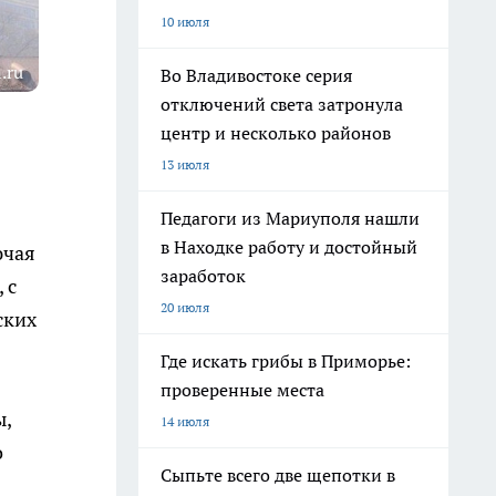
10 июля
.ru
Во Владивостоке серия
отключений света затронула
центр и несколько районов
13 июля
Педагоги из Мариуполя нашли
в Находке работу и достойный
ючая
заработок
 с
20 июля
ских
Где искать грибы в Приморье:
проверенные места
ы,
14 июля
о
Сыпьте всего две щепотки в