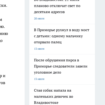
ски.
планово отключат свет по
десяткам адресов
20 июля
м
рю.
В Приморье рухнул в воду мост
ению
с детьми: одному мальчику
до
оторвало палец
13 июля
После обрушения пирса в
Приморье следователи завели
уголовное дело
р и
13 июля
тов
Стая собак напала на
маленьких девочек во
Владивостоке