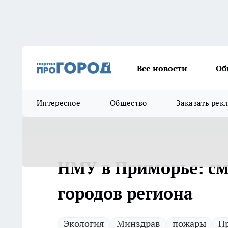
Все новости
Об
Интересное
Общество
Заказать рек
НМУ в Приморье: см
городов региона
Экология
Минздрав
пожары
П