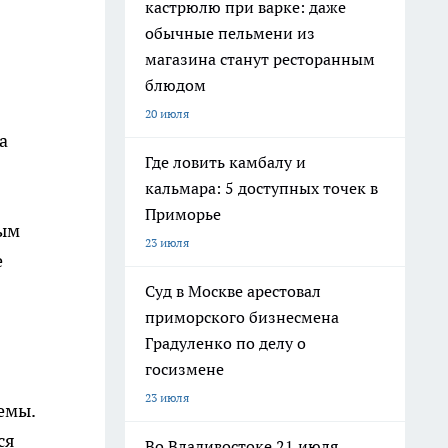
кастрюлю при варке: даже
обычные пельмени из
магазина станут ресторанным
блюдом
20 июля
а
Где ловить камбалу и
кальмара: 5 доступных точек в
Приморье
ным
23 июля
е
Суд в Москве арестовал
приморского бизнесмена
Градуленко по делу о
госизмене
23 июля
емы.
ся
Во Владивостоке 21 июля