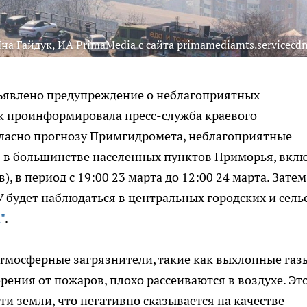
на Гайдук, ИА PrimaMedia с сайта primamediamts.servicecdn
бъявлено предупреждение о неблагоприятных
ак проинформировала пресс-служба краевого
гласно прогнозу Примгидромета, неблагоприятные
 в большинстве населенных пунктов Приморья, вкл
, в период с 19:00 23 марта до 12:00 24 марта. Затем,
МУ будет наблюдаться в центральных городских и сель
"
.
тмосферные загрязнители, такие как выхлопные газ
ния от пожаров, плохо рассеиваются в воздухе. Эт
и земли, что негативно сказывается на качестве