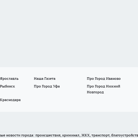
 Ярославль
Наша Газета
Про Город Иваново
 Рыбинск
Про Город Уфа
Про Город Нижний
Новгород
 Краснодара
вные новости города: происшествия, криминал, ЖКХ, транспорт, благоустройст