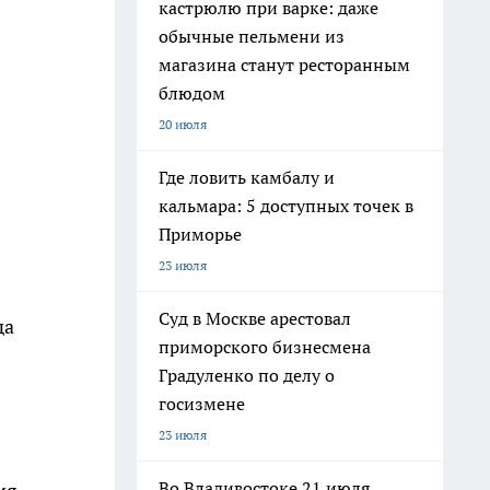
кастрюлю при варке: даже
обычные пельмени из
магазина станут ресторанным
блюдом
20 июля
Где ловить камбалу и
кальмара: 5 доступных точек в
Приморье
23 июля
Суд в Москве арестовал
да
приморского бизнесмена
Градуленко по делу о
госизмене
23 июля
Во Владивостоке 21 июля