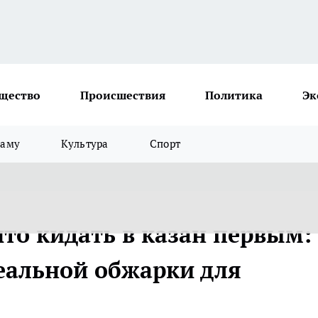
щество
Происшествия
Политика
Эк
ламу
Культура
Спорт
что кидать в казан первым:
деальной обжарки для