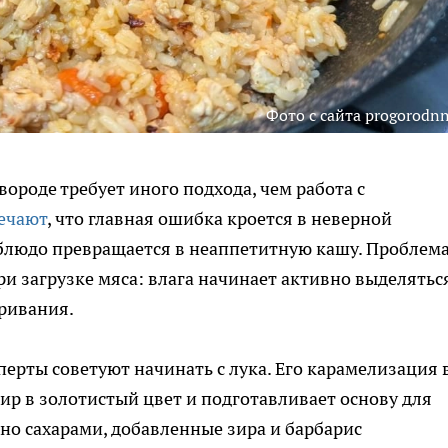
Фото с сайта progorodnn
ороде требует иного подхода, чем работа с
ечают
, что главная ошибка кроется в неверной
 блюдо превращается в неаппетитную кашу. Проблем
и загрузке мяса: влага начинает активно выделяться
ривания.
ерты советуют начинать с лука. Его карамелизация 
жир в золотистый цвет и подготавливает основу для
но сахарами, добавленные зира и барбарис