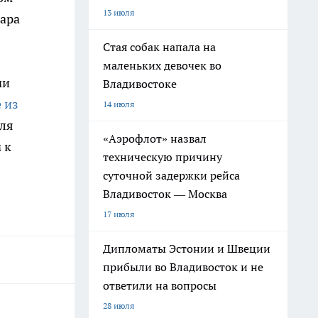
13 июля
жара
Стая собак напала на
маленьких девочек во
ми
Владивостоке
 из
14 июля
для
«Аэрофлот» назвал
 к
техническую причину
суточной задержки рейса
Владивосток — Москва
17 июля
Дипломаты Эстонии и Швеции
прибыли во Владивосток и не
ответили на вопросы
28 июля