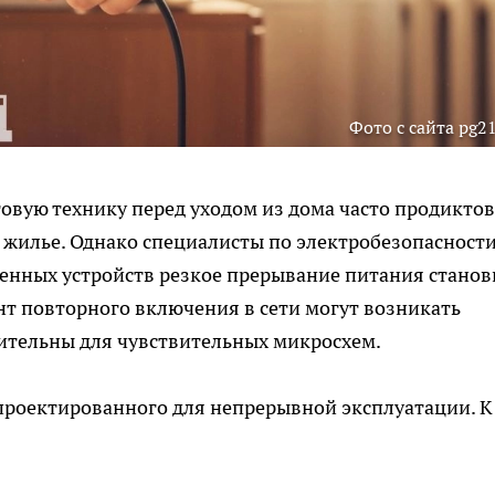
Фото с сайта pg21
овую технику перед уходом из дома часто продикто
 жилье. Однако специалисты по электробезопасност
енных устройств резкое прерывание питания станов
т повторного включения в сети могут возникать
ительны для чувствительных микросхем.
проектированного для непрерывной эксплуатации. К