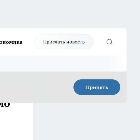
Прислать новость
ономика
Принять
мо