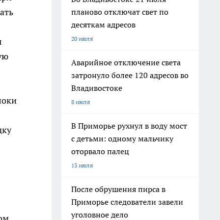
ать
планово отключат свет по
десяткам адресов
20 июля
ы
ую
Аварийное отключение света
затронуло более 120 адресов во
Владивостоке
локи
8 июля
В Приморье рухнул в воду мост
дку
с детьми: одному мальчику
оторвало палец
13 июля
После обрушения пирса в
Приморье следователи завели
уголовное дело
ом