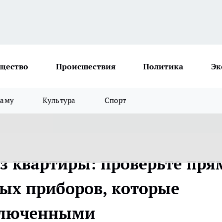
щество
Происшествия
Политика
Эк
ламу
Культура
Спорт
ез квартиры: проверьте пря
вых приборов, которые
включенными