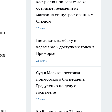
кастрюлю при варке: даже
обычные пельмени из
магазина станут ресторанным
блюдом
20 июля
но.
Где ловить камбалу и
кальмара: 5 доступных точек в
Приморье
зки
23 июля
Суд в Москве арестовал
приморского бизнесмена
Градуленко по делу о
госизмене
23 июля
При
Во Владивостоке 21 июля