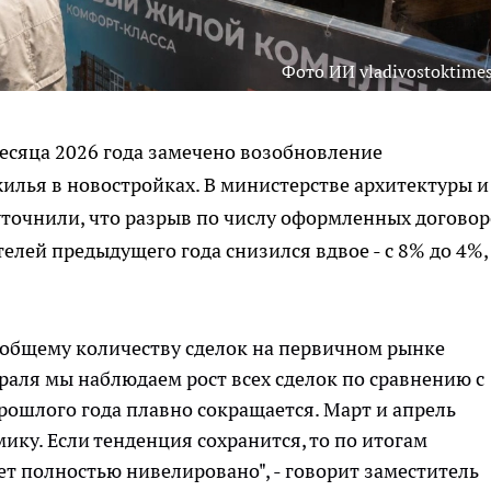
Фото ИИ vladivostoktimes
есяца 2026 года замечено возобновление
жилья в новостройках. В министерстве архитектуры и
уточнили, что разрыв по числу оформленных догово
елей предыдущего года снизился вдвое - с 8% до 4%,
о общему количеству сделок на первичном рынке
раля мы наблюдаем рост всех сделок по сравнению с
рошлого года плавно сокращается. Март и апрель
ку. Если тенденция сохранится, то по итогам
ет полностью нивелировано", - говорит заместитель