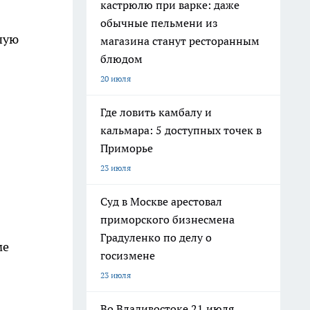
кастрюлю при варке: даже
обычные пельмени из
шую
магазина станут ресторанным
блюдом
20 июля
Где ловить камбалу и
кальмара: 5 доступных точек в
Приморье
23 июля
Суд в Москве арестовал
приморского бизнесмена
Градуленко по делу о
ме
госизмене
23 июля
Во Владивостоке 21 июля