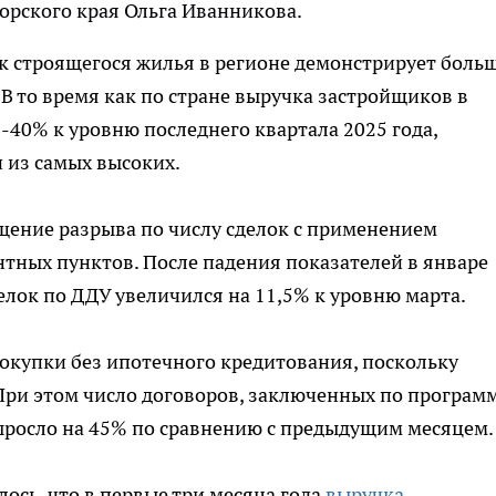
орского края Ольга Иванникова.
ок строящегося жилья в регионе демонстрирует боль
 В то время как по стране выручка застройщиков в
-40% к уровню последнего квартала 2025 года,
 из самых высоких.
щение разрыва по числу сделок с применением
нтных пунктов. После падения показателей в январе
делок по ДДУ увеличился на 11,5% к уровню марта.
окупки без ипотечного кредитования, поскольку
При этом число договоров, заключенных по програм
выросло на 45% по сравнению с предыдущим месяцем.
ось, что в первые три месяца года
выручка