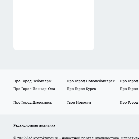
Про Город Чебоксары
Про Город Новочебоксарск
Про Город
Про Город Йошкар-Ола
Про Город Курск
Про Город
Про Город Дзержинск
Твои Новости
Про Город
Редакционная политика
© 2025 vladivostoktimes.ru - новостной портал Владивостока. Операти