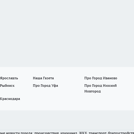
 Ярославль
Наша Газета
Про Город Иваново
 Рыбинск
Про Город Уфа
Про Город Нижний
Новгород
 Краснодара
вные новости города: происшествия, криминал, ЖКХ, транспорт, благоустройст