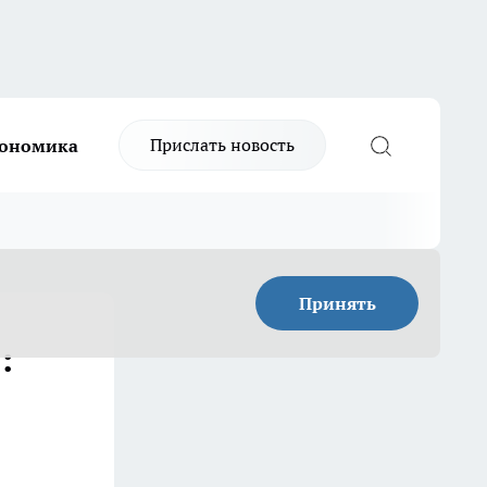
Прислать новость
ономика
Принять
: