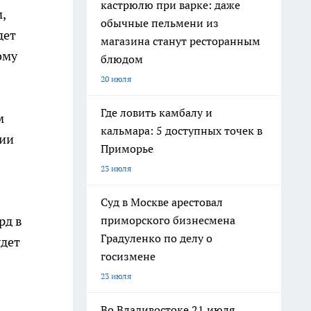
кастрюлю при варке: даже
,
обычные пельмени из
дет
магазина станут ресторанным
ому
блюдом
20 июля
Где ловить камбалу и
м
кальмара: 5 доступных точек в
рии
Приморье
23 июля
Суд в Москве арестовал
приморского бизнесмена
рд в
Градуленко по делу о
удет
госизмене
23 июля
Во Владивостоке 21 июля