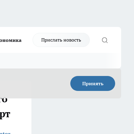
Прислать новость
ономика
Принять
го
рт
ator