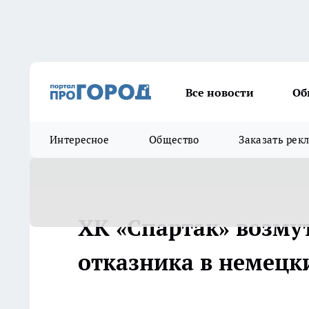
Все новости
Об
Интересное
Общество
Заказать рек
ХК «Спартак» возму
отказника в немецки