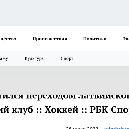
щество
Происшествия
Политика
Эк
ламу
Культура
Спорт
тился переходом латвийско
й клуб :: Хоккей :: РБК Спо
25 июля 2022
administr