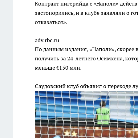
Контракт нигерийца с «Наполи» действу
застопорились, и в клубе заявляли о г
отказаться».
adv.rbc.ru
По данным издания, «Наполи», скорее 
получить за 24-летнего Осимхена, кото
меньше €150 млн.
Саудовский клуб объявил о переходе 