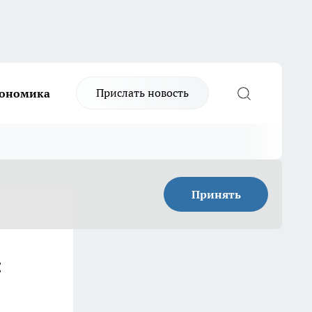
Прислать новость
ономика
Принять
: