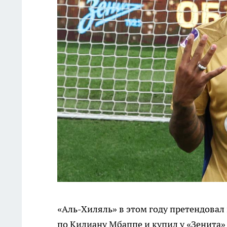
«Аль-Хиляль» в этом году претендовал
по Килиану Мбаппе и купил у «Зенита