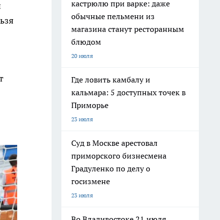
кастрюлю при варке: даже
и
обычные пельмени из
льзя
магазина станут ресторанным
блюдом
20 июля
т
Где ловить камбалу и
кальмара: 5 доступных точек в
Приморье
23 июля
Суд в Москве арестовал
приморского бизнесмена
Градуленко по делу о
госизмене
23 июля
Во Владивостоке 21 июля