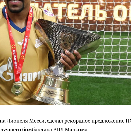
 на Лионеля Месси, сделал рекордное предложение 
» лучшего бомбардира РПЛ Малкома.