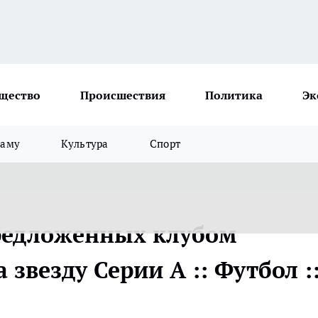
щество
Происшествия
Политика
Эк
ламу
Культура
Спорт
предложенных клубом
звезду Серии А :: Футбол :