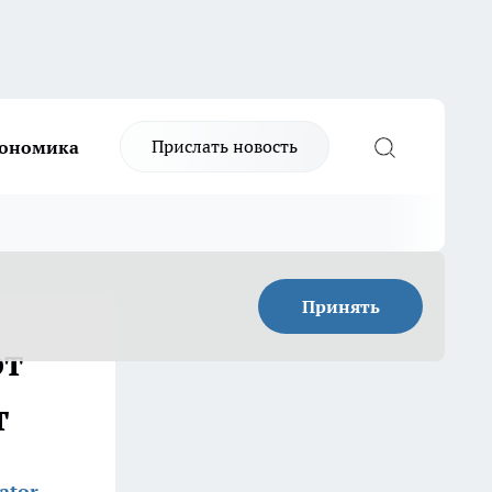
Прислать новость
ономика
Принять
от
т
ator