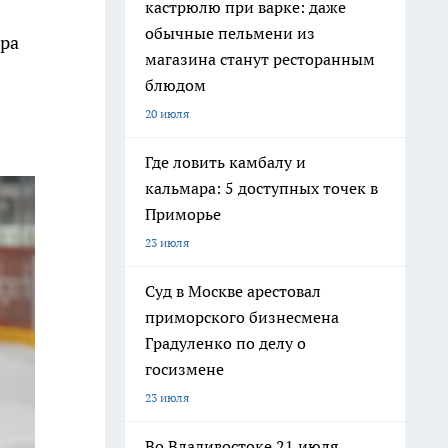
кастрюлю при варке: даже
обычные пельмени из
ира
магазина станут ресторанным
блюдом
20 июля
Где ловить камбалу и
кальмара: 5 доступных точек в
Приморье
23 июля
Суд в Москве арестовал
приморского бизнесмена
Градуленко по делу о
госизмене
23 июля
Во Владивостоке 21 июля