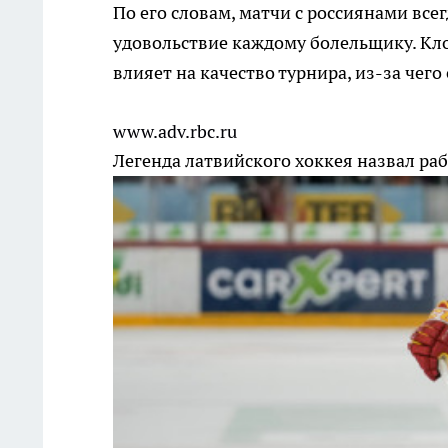
По его словам, матчи с россиянами все
удовольствие каждому болельщику. Кло
влияет на качество турнира, из-за чег
www.adv.rbc.ru
Легенда латвийского хоккея назвал р