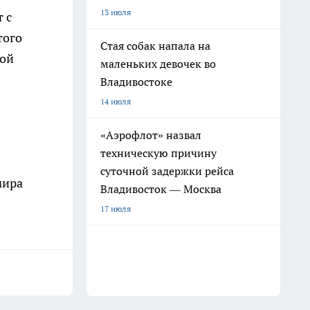
13 июля
 с
того
Стая собак напала на
ной
маленьких девочек во
Владивостоке
14 июля
«Аэрофлот» назвал
техническую причину
суточной задержки рейса
мира
Владивосток — Москва
17 июля