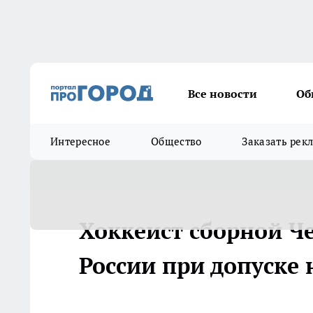
Все новости
Об
Интересное
Общество
Заказать рек
Хоккеист сборной Ч
России при допуске 