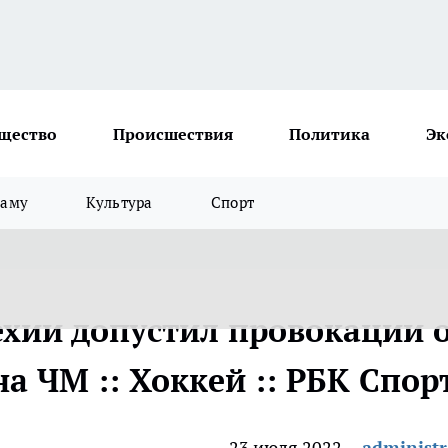
щество
Происшествия
Политика
Эк
ламу
Культура
Спорт
ехии допустил провокации 
на ЧМ :: Хоккей :: РБК Спор
23 июля 2022
administr