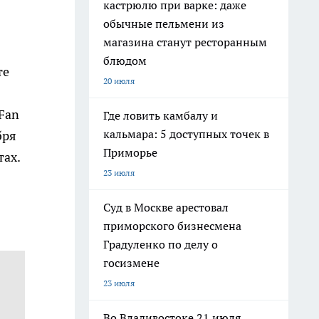
кастрюлю при варке: даже
обычные пельмени из
магазина станут ресторанным
блюдом
те
20 июля
Fan
Где ловить камбалу и
кальмара: 5 доступных точек в
бря
Приморье
тах.
23 июля
Суд в Москве арестовал
приморского бизнесмена
Градуленко по делу о
госизмене
23 июля
Во Владивостоке 21 июля